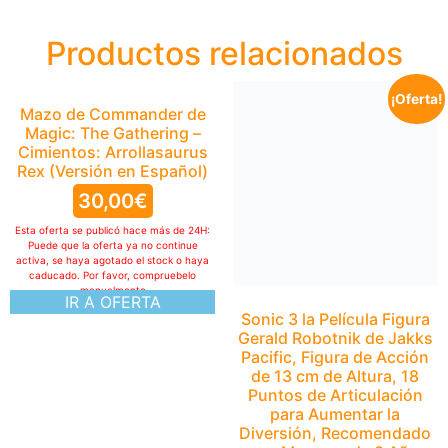
Productos relacionados
¡Oferta!
Mazo de Commander de
Sonic 3 la Película Figura
Magic: The Gathering –
Gerald Robotnik de Jakks
Cimientos: Arrollasaurus
Pacific, Figura de Acción
Rex (Versión en Español)
de 13 cm de Altura, 18
Puntos de Articulación
30,00
€
para Aumentar la
Diversión, Recomendado
Esta oferta se publicó hace más de 24H:
para Mayores de 3 Años
Puede que la oferta ya no continue
activa, se haya agotado el stock o haya
12,00
€
caducado. Por favor, compruebelo
manualmente
IR A OFERTA
8,90
€
Esta oferta se publicó hace más de 24H:
Puede que la oferta ya no continue
activa, se haya agotado el stock o haya
caducado. Por favor, compruebelo
manualmente
IR A OFERTA