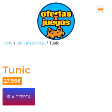
Inicio
/
Sin categorizar
/ Tunic
Tunic
27,95
€
IR A OFERTA