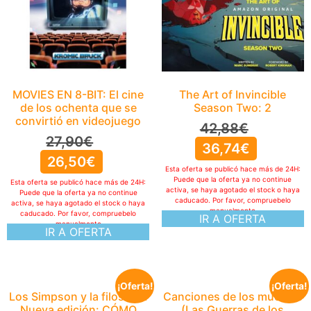
MOVIES EN 8-BIT: El cine
The Art of Invincible
de los ochenta que se
Season Two: 2
convirtió en videojuego
42,88
€
27,90
€
36,74
€
26,50
€
Esta oferta se publicó hace más de 24H:
Puede que la oferta ya no continue
Esta oferta se publicó hace más de 24H:
activa, se haya agotado el stock o haya
Puede que la oferta ya no continue
caducado. Por favor, compruebelo
activa, se haya agotado el stock o haya
manualmente
caducado. Por favor, compruebelo
IR A OFERTA
manualmente
IR A OFERTA
¡Oferta!
¡Oferta!
Los Simpson y la filosofía.
Canciones de los muertos
Nueva edición: CÓMO
(Las Guerras de los