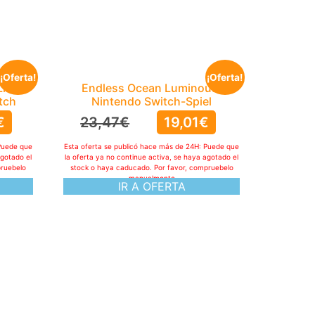
¡Oferta!
¡Oferta!
Lion
Endless Ocean Luminous,
tch
Nintendo Switch-Spiel
€
23,47
€
19,01
€
Puede que
Esta oferta se publicó hace más de 24H: Puede que
agotado el
la oferta ya no continue activa, se haya agotado el
pruebelo
stock o haya caducado. Por favor, compruebelo
manualmente
IR A OFERTA