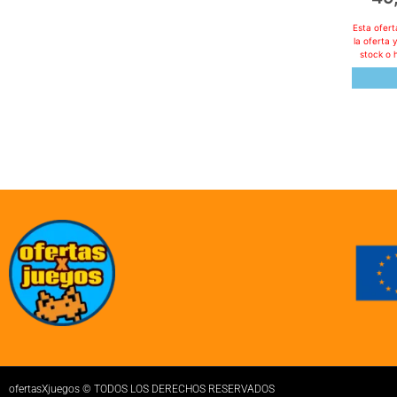
Esta ofer
la oferta 
stock o 
ofertasXjuegos © TODOS LOS DERECHOS RESERVADOS