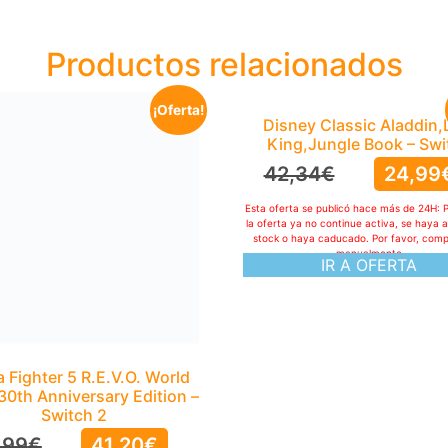
Productos relacionados
¡Oferta!
Disney Classic Aladdin,
King,Jungle Book – Swi
42,34
€
24,99
Esta oferta se publicó hace más de 24H: 
la oferta ya no continue activa, se haya 
stock o haya caducado. Por favor, com
manualmente
IR A OFERTA
a Fighter 5 R.E.V.O. World
30th Anniversary Edition –
Switch 2
,99
€
41,20
€