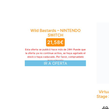
Wild Bastards – NINTENDO
SWITCH
21,58
€
Esta oferta se publicó hace más de 24H: Puede que
la oferta ya no continue activa, se haya agotado el
stock o haya caducado. Por favor, compruebelo
manualmente
IR A OFERTA
Virtu
Stage 
49