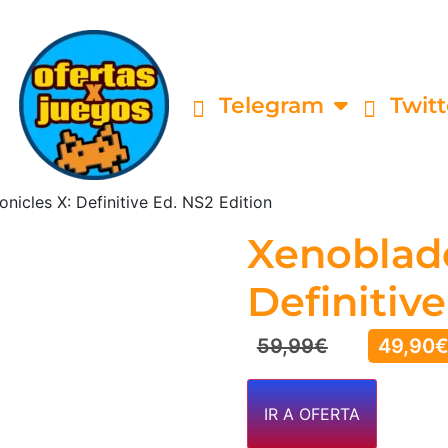
Telegram
Twitt
nicles X: Definitive Ed. NS2 Edition
Xenoblade
Definitiv
59,99
€
49,90
IR A OFERTA