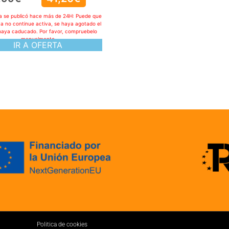
ta se publicó hace más de 24H: Puede que
ya no continue activa, se haya agotado el
haya caducado. Por favor, compruebelo
manualmente
IR A OFERTA
Politica de cookies