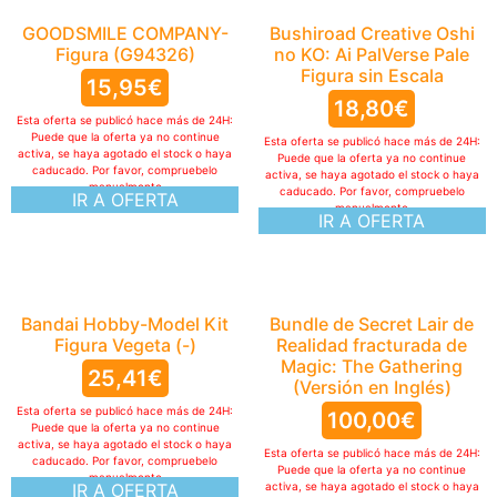
GOODSMILE COMPANY-
Bushiroad Creative Oshi
Figura (G94326)
no KO: Ai PalVerse Pale
Figura sin Escala
15,95
€
18,80
€
Esta oferta se publicó hace más de 24H:
Puede que la oferta ya no continue
Esta oferta se publicó hace más de 24H:
activa, se haya agotado el stock o haya
Puede que la oferta ya no continue
caducado. Por favor, compruebelo
activa, se haya agotado el stock o haya
manualmente
caducado. Por favor, compruebelo
IR A OFERTA
manualmente
IR A OFERTA
Bandai Hobby-Model Kit
Bundle de Secret Lair de
Figura Vegeta (-)
Realidad fracturada de
Magic: The Gathering
25,41
€
(Versión en Inglés)
Esta oferta se publicó hace más de 24H:
100,00
€
Puede que la oferta ya no continue
activa, se haya agotado el stock o haya
Esta oferta se publicó hace más de 24H:
caducado. Por favor, compruebelo
Puede que la oferta ya no continue
manualmente
IR A OFERTA
activa, se haya agotado el stock o haya