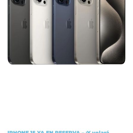
IPHONE 15 YA EN RESERVA – ¡Y volará