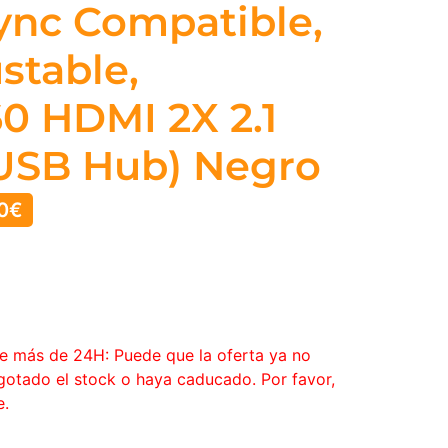
ync Compatible,
stable,
0 HDMI 2X 2.1
 USB Hub) Negro
0
€
ce más de 24H: Puede que la oferta ya no
agotado el stock o haya caducado. Por favor,
e.