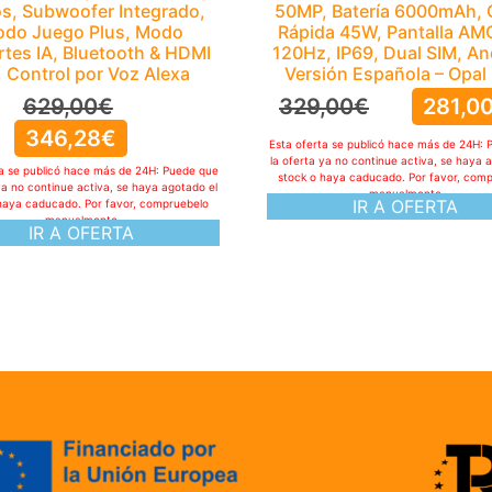
s, Subwoofer Integrado,
50MP, Batería 6000mAh, 
do Juego Plus, Modo
Rápida 45W, Pantalla A
tes IA, Bluetooth & HDMI
120Hz, IP69, Dual SIM, An
, Control por Voz Alexa
Versión Española – Opal 
629,00
€
329,00
€
281,0
346,28
€
Esta oferta se publicó hace más de 24H: 
la oferta ya no continue activa, se haya 
ta se publicó hace más de 24H: Puede que
stock o haya caducado. Por favor, com
ya no continue activa, se haya agotado el
manualmente
IR A OFERTA
haya caducado. Por favor, compruebelo
manualmente
IR A OFERTA