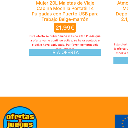
Mujer 20L Maletas de Viaje
Atmo
Cabina Mochila Portatil 14
Mo
Pulgadas con Puerto USB para
Depor
Trabajo Beige-marrón
2.1
21,99
€
Esta oferta se publicó hace más de 24H: Puede que
la oferta ya no continue activa, se haya agotado el
Esta ofer
stock o haya caducado. Por favor, compruebelo
la oferta 
manualmente
IR A OFERTA
stock o 