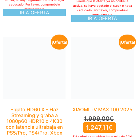
Puede que la oferta ya no continue
caducado. Por favor, compruebelo
activa, se haya agotado el stock o haya
manualmente
caducado. Por favor, compruebelo
IR A OFERTA
manualmente
IR A OFERTA
¡Oferta!
¡Oferta!
Elgato HD60 X – Haz
XIAOMI TV MAX 100 2025
Streaming y graba a
1.999,00
€
1080p60 HDR10 o 4K30
con latencia ultrabaja en
1.247,11
€
PS5/Pro, PS4/Pro, Xbox
Esta oferta se publicó hace más de 24H: