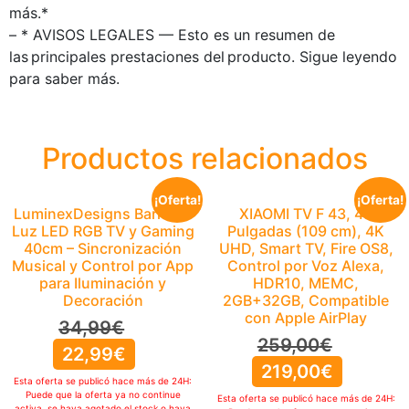
más.*
– * AVISOS LEGALES — Esto es un resumen de
las principales prestaciones del producto. Sigue leyendo
para saber más.
Productos relacionados
¡Oferta!
¡Oferta!
LuminexDesigns Barra de
XIAOMI TV F 43, 43
Luz LED RGB TV y Gaming
Pulgadas (109 cm), 4K
40cm – Sincronización
UHD, Smart TV, Fire OS8,
Musical y Control por App
Control por Voz Alexa,
para Iluminación y
HDR10, MEMC,
Decoración
2GB+32GB, Compatible
con Apple AirPlay
34,99
€
259,00
€
22,99
€
219,00
€
Esta oferta se publicó hace más de 24H:
Puede que la oferta ya no continue
Esta oferta se publicó hace más de 24H:
activa, se haya agotado el stock o haya