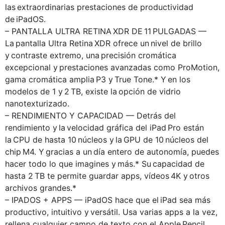
las extraordinarias prestaciones de productividad
de iPadOS.
– PANTALLA ULTRA RETINA XDR DE 11 PULGADAS —
La pantalla Ultra Retina XDR ofrece un nivel de brillo
y contraste extremo, una precisión cromática
excepcional y prestaciones avanzadas como ProMotion,
gama cromática amplia P3 y True Tone.* Y en los
modelos de 1 y 2 TB, existe la opción de vidrio
nanotexturizado.
– RENDIMIENTO Y CAPACIDAD — Detrás del
rendimiento y la velocidad gráfica del iPad Pro están
la CPU de hasta 10 núcleos y la GPU de 10 núcleos del
chip M4. Y gracias a un día entero de autonomía, puedes
hacer todo lo que imagines y más.* Su capacidad de
hasta 2 TB te permite guardar apps, vídeos 4K y otros
archivos grandes.*
– IPADOS + APPS — iPadOS hace que el iPad sea más
productivo, intuitivo y versátil. Usa varias apps a la vez,
rellena cualquier campo de texto con el Apple Pencil