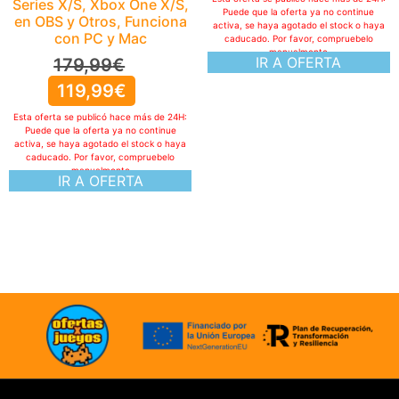
Series X/S, Xbox One X/S,
Puede que la oferta ya no continue
en OBS y Otros, Funciona
activa, se haya agotado el stock o haya
con PC y Mac
caducado. Por favor, compruebelo
manualmente
IR A OFERTA
179,99
€
119,99
€
Esta oferta se publicó hace más de 24H:
Puede que la oferta ya no continue
activa, se haya agotado el stock o haya
caducado. Por favor, compruebelo
manualmente
IR A OFERTA