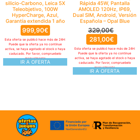
Rápida 45W, Pantalla
AMOLED 120Hz, IP69,
Dual SIM, Android, Versión
Española – Opal Blue
329,00
€
281,00
€
Esta oferta se publicó hace más de 24H:
Puede que la oferta ya no continue
activa, se haya agotado el stock o haya
caducado. Por favor, compruebelo
manualmente
IR A OFERTA