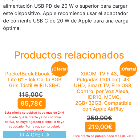
alimentación USB PD de 20 W o superior para cargar
este dispositivo. Apple recomienda usar el adaptador
de corriente USB C de 20 W de Apple para una carga
óptima.
Productos relacionados
¡Oferta!
¡Oferta!
PocketBook Ebook Verse
XIAOMI TV F 43, 43
Lite 6″ E Ink Carta 8GB
Pulgadas (109 cm), 4K
Gris Táctil WiFi USB-C
UHD, Smart TV, Fire OS8,
Control por Voz Alexa,
115,00
€
HDR10, MEMC,
95,78
€
2GB+32GB, Compatible
con Apple AirPlay
Esta oferta se publicó hace más de 24H:
259,00
€
Puede que la oferta ya no continue
activa, se haya agotado el stock o haya
219,00
€
caducado. Por favor, compruebelo
manualmente
IR A OFERTA
Esta oferta se publicó hace más de 24H: