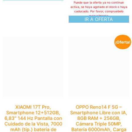
Puede que la oferta ya no continue
activa, se haya agotado el stock o haya
caducado. Por favor, compruebelo
manualmente
IR A OFERTA
¡Oferta!
XIAOMI 17T Pro,
Smartphone 12+512GB,
6,83″ 144 Hz Pantalla con
Cuidado de la Vista, 7000
mAh (típ.) batería de
silicio-Carbono, Leica 5X
Teleobjetivo, 100W
HyperCharge, Azul,
Garantía extendida 1 año
999,90
€
OPPO Reno14 F 5G –
Esta oferta se publicó hace más de 24H:
Smartphone Libre con IA,
Puede que la oferta ya no continue
8GB RAM + 256GB,
activa, se haya agotado el stock o haya
caducado. Por favor, compruebelo
Cámara Triple 50MP,
manualmente
Batería 6000mAh, Carga
IR A OFERTA