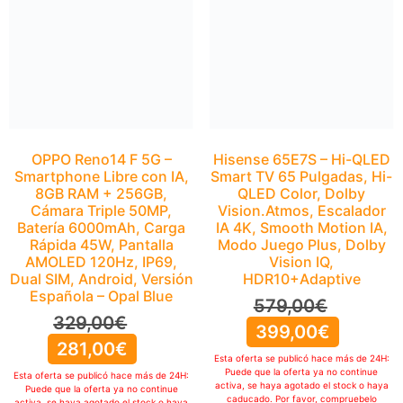
QLED Color, Dolby
Vision.Atmos, Escalador
IA 4K, Smooth Motion IA,
Modo Juego Plus, Dolby
Vision IQ,
HDR10+Adaptive
579,00
€
399,00
€
OPPO Reno14 F 5G –
Smartphone Libre con IA,
Esta oferta se publicó hace más de 24H:
Puede que la oferta ya no continue
8GB RAM + 256GB,
activa, se haya agotado el stock o haya
Cámara Triple 50MP,
caducado. Por favor, compruebelo
Batería 6000mAh, Carga
manualmente
IR A OFERTA
Rápida 45W, Pantalla
AMOLED 120Hz, IP69,
Dual SIM, Android, Versión
Española – Opal Blue
329,00
€
281,00
€
Esta oferta se publicó hace más de 24H:
Puede que la oferta ya no continue
activa, se haya agotado el stock o haya