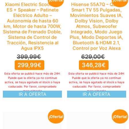
Xiaomi Electric Scooter 5
Hisense 55A7Q – QLED
ES + Speaker – Patinete
Smart TV 55 Pulgadas,
Eléctrico Adulto –
Movimientos Suaves IA,
Autonomía de hasta 60
Dolby Vision, Dolby
km, Motor de hasta 700W,
Atmos, Subwoofer
Sistema de Frenado Doble,
Integrado, Modo Juego
Sistema de Control de
Plus, Modo Deportes IA,
Tracción, Resistencia al
Bluetooth & HDMI 2.1,
Agua IPX5
Control por Voz Alexa
399,99
€
629,00
€
299,99
€
346,28
€
Esta oferta se publicó hace más de 24H:
Esta oferta se publicó hace más de 24H:
Puede que la oferta ya no continue
Puede que la oferta ya no continue
activa, se haya agotado el stock o haya
activa, se haya agotado el stock o haya
caducado. Por favor, compruebelo
caducado. Por favor, compruebelo
manualmente
manualmente
IR A OFERTA
IR A OFERTA
¡Oferta!
¡Oferta!
Hisense 65E7S – Hi-QLED
Smart TV 65 Pulgadas, Hi-