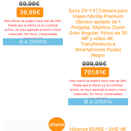
69,99
€
Sony ZV-1 II | Cámara para
39,99
€
Viajes híbrida Premium
(Sensor apilado de 1
Esta oferta se publicó hace más de 24H:
Puede que la oferta ya no continue
Pulgada, Objetivo Zoom
activa, se haya agotado el stock o haya
Gran Angular, Fotos de 20
caducado. Por favor, compruebelo
MP y vídeo 4K,
manualmente
IR A OFERTA
Transferencia a
Smartphones fluida)
Negro
999,99
€
701,61
€
Esta oferta se publicó hace más de 24H:
Puede que la oferta ya no continue
activa, se haya agotado el stock o haya
caducado. Por favor, compruebelo
manualmente
IR A OFERTA
¡Oferta!
Hisense 65A6S – UHD 4K