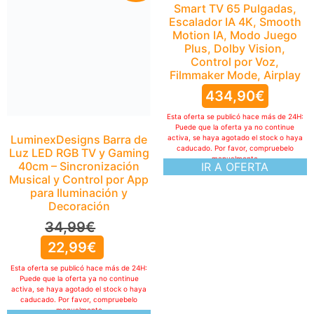
Smart TV 65 Pulgadas,
Escalador IA 4K, Smooth
Motion IA, Modo Juego
Plus, Dolby Vision,
Control por Voz,
Filmmaker Mode, Airplay
434,90
€
Esta oferta se publicó hace más de 24H:
Puede que la oferta ya no continue
LuminexDesigns Barra de
activa, se haya agotado el stock o haya
caducado. Por favor, compruebelo
Luz LED RGB TV y Gaming
manualmente
40cm – Sincronización
IR A OFERTA
Musical y Control por App
para Iluminación y
Decoración
34,99
€
22,99
€
Esta oferta se publicó hace más de 24H:
Puede que la oferta ya no continue
activa, se haya agotado el stock o haya
caducado. Por favor, compruebelo
manualmente