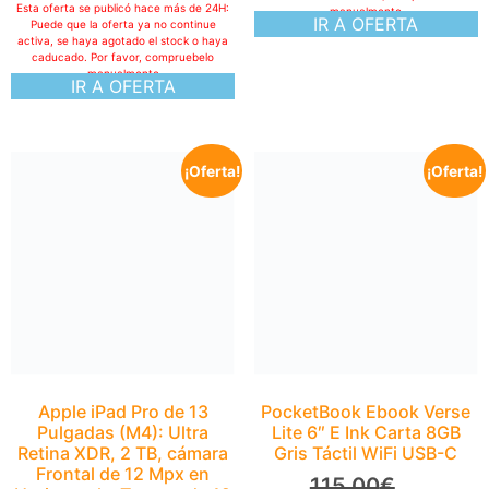
Esta oferta se publicó hace más de 24H:
manualmente
IR A OFERTA
Puede que la oferta ya no continue
activa, se haya agotado el stock o haya
caducado. Por favor, compruebelo
manualmente
IR A OFERTA
¡Oferta!
¡Oferta!
Apple iPad Pro de 13
Pulgadas (M4): Ultra
Retina XDR, 2 TB, cámara
Frontal de 12 Mpx en
Horizontal y Trasera de 12
Mpx, Wi Fi 6E y 5G,
autonomía de Sol a Sol,
Vidrio estándar – Negro
Espacial
2.789,00
€
PocketBook Ebook Verse
1.644,98
€
Lite 6″ E Ink Carta 8GB
Gris Táctil WiFi USB-C
Esta oferta se publicó hace más de 24H:
Puede que la oferta ya no continue
115,00
€
activa, se haya agotado el stock o haya