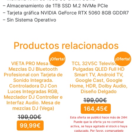
– Almacenamiento de 1TB SSD M.2 NVMe PCIe
– Tarjeta gráfica NVIDIA GeForce RTX 5060 8GB GDDR7
– Sin Sistema Operativo
Productos relacionados
¡Oferta!
¡Oferta!
VIETA PRO Mesa de
TCL 32V5C Televisor 32
Mezclas DJ Bluetooth
Pulgadas QLED Full HD
Profesional con Tarjeta de
Smart TV, Android TV,
Sonido Integrada.
Google Cast, Google
Controladora DJ Con
Home, HDR, Dolby Audio,
Luces Integradas RGB,
Diseño Delgado
Mezclador DJ Controller e
199,00
€
Interfaz Audio. Mesa de
mezclas DJ (Vega)
164,45
€
199,00
€
Esta oferta se publicó hace más de 24H:
Puede que la oferta ya no continue
99,99
€
activa, se haya agotado el stock o haya
caducado. Por favor, compruebelo