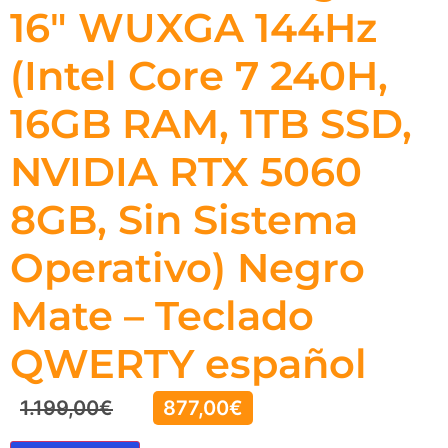
16″ WUXGA 144Hz
(Intel Core 7 240H,
16GB RAM, 1TB SSD,
NVIDIA RTX 5060
8GB, Sin Sistema
Operativo) Negro
Mate – Teclado
QWERTY español
1.199,00
€
877,00
€