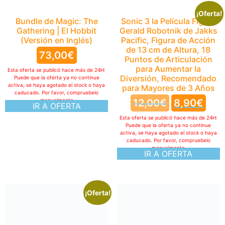
¡Oferta!
Bundle de Magic: The
Sonic 3 la Película Figura
Gathering | El Hobbit
Gerald Robotnik de Jakks
(Versión en Inglés)
Pacific, Figura de Acción
de 13 cm de Altura, 18
73,00
€
Puntos de Articulación
para Aumentar la
Esta oferta se publicó hace más de 24H:
Diversión, Recomendado
Puede que la oferta ya no continue
activa, se haya agotado el stock o haya
para Mayores de 3 Años
caducado. Por favor, compruebelo
manualmente
12,00
€
8,90
€
IR A OFERTA
Esta oferta se publicó hace más de 24H:
Puede que la oferta ya no continue
activa, se haya agotado el stock o haya
caducado. Por favor, compruebelo
manualmente
IR A OFERTA
¡Oferta!