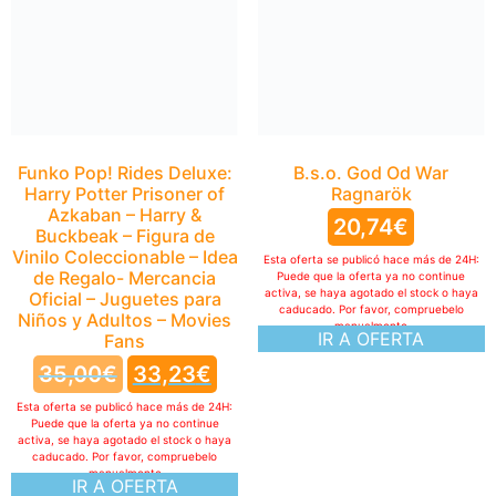
Funko Pop! Rides Deluxe:
B.s.o. God Od War
Harry Potter Prisoner of
Ragnarök
Azkaban – Harry &
20,74
€
Buckbeak – Figura de
Vinilo Coleccionable – Idea
Esta oferta se publicó hace más de 24H:
de Regalo- Mercancia
Puede que la oferta ya no continue
activa, se haya agotado el stock o haya
Oficial – Juguetes para
caducado. Por favor, compruebelo
Niños y Adultos – Movies
manualmente
IR A OFERTA
Fans
35,00
€
33,23
€
Esta oferta se publicó hace más de 24H:
Puede que la oferta ya no continue
activa, se haya agotado el stock o haya
caducado. Por favor, compruebelo
manualmente
IR A OFERTA