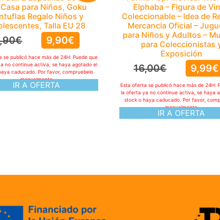
 Casa para Niños, Goku
Elphaba – Figura de Vin
ntuflas Regalo Niños y
Coleccionable – Idea de R
lescentes, Talla EU 28
Mercancia Oficial – Jugu
para Niños y Adultos – M
,90
€
9,90
€
para Coleccionistas 
Exposición
ta se publicó hace más de 24H: Puede que
ya no continue activa, se haya agotado el
16,00
€
9,99
€
haya caducado. Por favor, compruebelo
manualmente
IR A OFERTA
Esta oferta se publicó hace más de 24H: 
la oferta ya no continue activa, se haya 
stock o haya caducado. Por favor, com
manualmente
IR A OFERTA