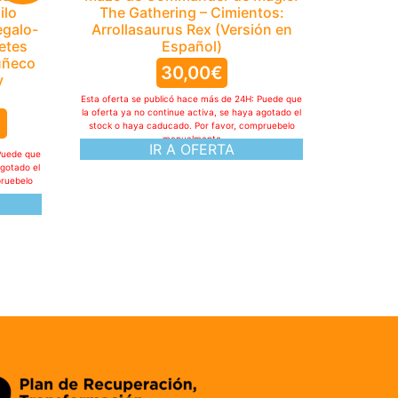
ilo
The Gathering – Cimientos:
egalo-
Arrollasaurus Rex (Versión en
etes
Español)
uñeco
30,00
€
y
Esta oferta se publicó hace más de 24H: Puede que
la oferta ya no continue activa, se haya agotado el
stock o haya caducado. Por favor, compruebelo
manualmente
IR A OFERTA
Puede que
agotado el
pruebelo