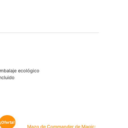
embalaje ecológico
ncluido
¡Oferta!
ed –
Mazo de Commander de Magic: