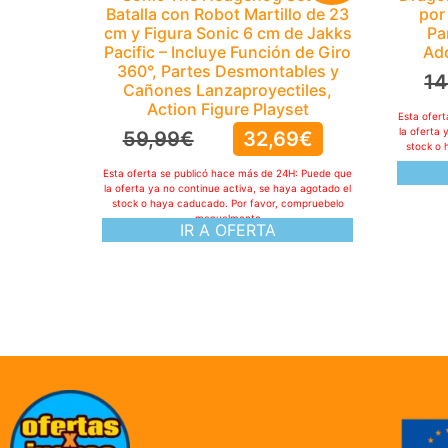
Batalla con Robot Martillo de 23
por
cm y Figura Sonic 6 cm de Jakks
Pa
Pacific – Incluye Función de Giro
Ado
360°, Partes Desmontables y
14
Cañones Lanzaproyectiles,
Action Figure Playset
Esta ofer
la oferta 
59,99
€
32,69
€
stock o 
Esta oferta se publicó hace más de 24H: Puede que
la oferta ya no continue activa, se haya agotado el
stock o haya caducado. Por favor, compruebelo
manualmente
IR A OFERTA