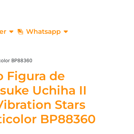
er
Whatsapp
icolor BP88360
 Figura de
suke Uchiha II
Vibration Stars
ticolor BP88360