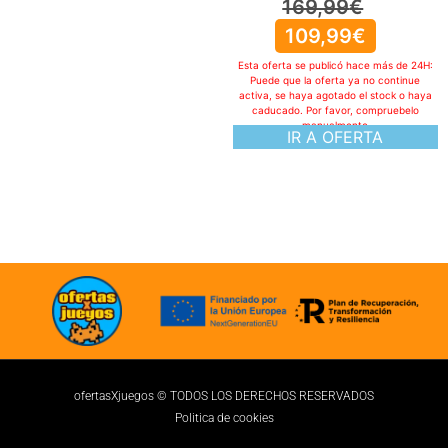
169,99
€
109,99
€
Esta oferta se publicó hace más de 24H:
Puede que la oferta ya no continue
activa, se haya agotado el stock o haya
caducado. Por favor, compruebelo
manualmente
IR A OFERTA
ofertasXjuegos © TODOS LOS DERECHOS RESERVADOS
Politica de cookies