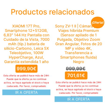
Productos relacionados
¡Oferta!
XIAOMI 17T Pro,
Sony ZV-1 II | Cámara para
Smartphone 12+512GB,
Viajes híbrida Premium
6,83″ 144 Hz Pantalla con
(Sensor apilado de 1
Cuidado de la Vista, 7000
Pulgada, Objetivo Zoom
mAh (típ.) batería de
Gran Angular, Fotos de 20
silicio-Carbono, Leica 5X
MP y vídeo 4K,
Teleobjetivo, 100W
Transferencia a
HyperCharge, Azul,
Smartphones fluida)
Garantía extendida 1 año
Negro
999,90
€
999,99
€
701,61
€
Esta oferta se publicó hace más de 24H:
Puede que la oferta ya no continue
Esta oferta se publicó hace más de 24H:
activa, se haya agotado el stock o haya
Puede que la oferta ya no continue
caducado. Por favor, compruebelo
activa, se haya agotado el stock o haya
manualmente
IR A OFERTA
caducado. Por favor, compruebelo
manualmente
IR A OFERTA