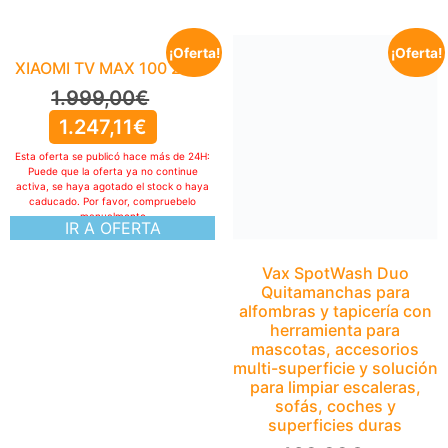
¡Oferta!
¡Oferta!
XIAOMI TV MAX 100 2025
1.999,00
€
1.247,11
€
Esta oferta se publicó hace más de 24H:
Puede que la oferta ya no continue
activa, se haya agotado el stock o haya
caducado. Por favor, compruebelo
manualmente
IR A OFERTA
Vax SpotWash Duo
Quitamanchas para
alfombras y tapicería con
herramienta para
mascotas, accesorios
multi-superficie y solución
para limpiar escaleras,
sofás, coches y
superficies duras