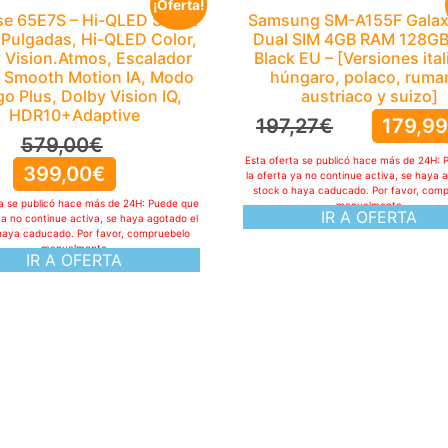
¡Oferta!
se 65E7S – Hi-QLED Smart
Samsung SM-A155F Galax
 Pulgadas, Hi-QLED Color,
Dual SIM 4GB RAM 128GB
 Vision.Atmos, Escalador
Black EU – [Versiones ital
, Smooth Motion IA, Modo
húngaro, polaco, ruma
o Plus, Dolby Vision IQ,
austriaco y suizo]
HDR10+Adaptive
197,27
€
179,9
579,00
€
Esta oferta se publicó hace más de 24H: 
399,00
€
la oferta ya no continue activa, se haya 
stock o haya caducado. Por favor, com
ta se publicó hace más de 24H: Puede que
manualmente
IR A OFERTA
ya no continue activa, se haya agotado el
haya caducado. Por favor, compruebelo
manualmente
IR A OFERTA