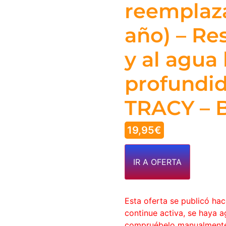
reemplaza
año) – Res
y al agua
profundid
TRACY – 
19,95
€
IR A OFERTA
Esta oferta se publicó ha
continue activa, se haya 
compruébelo manualment