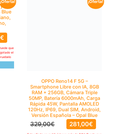
¡Oferta!
¡Oferta!
y A15
OPPO Reno14 F 5G –
 Blue
Smartphone Libre con IA, 8GB
iano,
RAM + 256GB, Cámara Triple
no,
50MP, Batería 6000mAh, Carga
Rápida 45W, Pantalla AMOLED
120Hz, IP69, Dual SIM, Android,
9
€
Versión Española – Opal Blue
329,00
€
281,00
€
Puede que
agotado el
pruebelo
Esta oferta se publicó hace más de 24H: Puede que
la oferta ya no continue activa, se haya agotado el
stock o haya caducado. Por favor, compruebelo
manualmente
IR A OFERTA