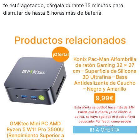
te esté agotando, cárgala durante 15 minutos para
disfrutar de hasta 6 horas más de batería
Productos relacionados
¡Oferta!
Konix Pac-Man Alfombrilla
de ratón Gaming 32 x 27
cm – Superficie de Silicona
3D Ultrafina – Base
Antideslizante de Caucho
– Negro y Amarillo
9,99
€
Esta oferta se publicó hace más de 24H:
Puede que la oferta ya no continue
activa, se haya agotado el stock o haya
caducado. Por favor, compruebelo
GMKtec Mini PC AMD
manualmente
Ryzen 5 W11 Pro 3500U
IR A OFERTA
(Rendimiento Superior a