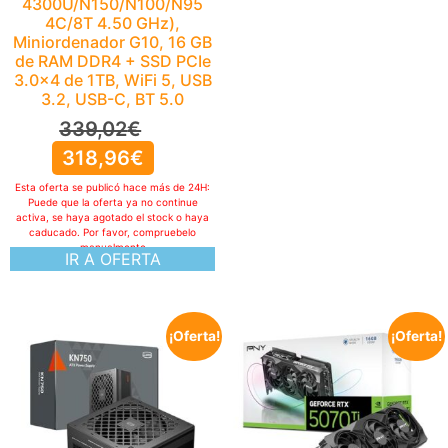
4300U/N150/N100/N95
4C/8T 4.50 GHz),
Miniordenador G10, 16 GB
de RAM DDR4 + SSD PCIe
3.0×4 de 1TB, WiFi 5, USB
3.2, USB-C, BT 5.0
339,02
€
318,96
€
Esta oferta se publicó hace más de 24H:
Puede que la oferta ya no continue
activa, se haya agotado el stock o haya
caducado. Por favor, compruebelo
manualmente
IR A OFERTA
¡Oferta!
¡Oferta!