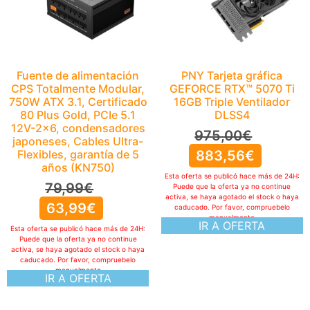
Fuente de alimentación
PNY Tarjeta gráfica
CPS Totalmente Modular,
GEFORCE RTX™ 5070 Ti
750W ATX 3.1, Certificado
16GB Triple Ventilador
80 Plus Gold, PCIe 5.1
DLSS4
12V-2×6, condensadores
975,00
€
japoneses, Cables Ultra-
Flexibles, garantía de 5
883,56
€
años (KN750)
Esta oferta se publicó hace más de 24H:
79,99
€
Puede que la oferta ya no continue
activa, se haya agotado el stock o haya
63,99
€
caducado. Por favor, compruebelo
manualmente
IR A OFERTA
Esta oferta se publicó hace más de 24H:
Puede que la oferta ya no continue
activa, se haya agotado el stock o haya
caducado. Por favor, compruebelo
manualmente
IR A OFERTA