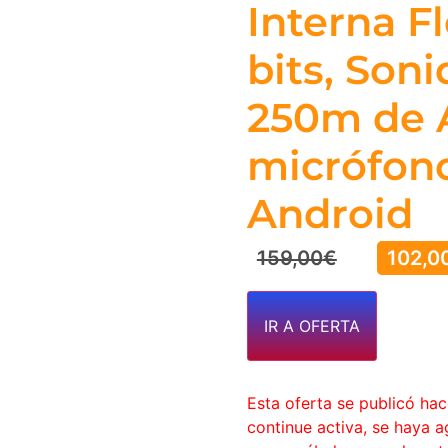
Interna F
bits, Son
250m de 
micrófono
Android
159,00
€
102,0
IR A OFERTA
Esta oferta se publicó ha
continue activa, se haya 