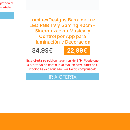
agotado el
pruebelo
LuminexDesigns Barra de Luz
LED RGB TV y Gaming 40cm –
Sincronización Musical y
Control por App para
Iluminación y Decoración
34,99
€
22,99
€
Esta oferta se publicó hace más de 24H: Puede que
la oferta ya no continue activa, se haya agotado el
stock o haya caducado. Por favor, compruebelo
manualmente
IR A OFERTA