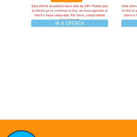
Esta oferta se publicó hace más de 24H: Puede que
Esta ofer
la oferta ya no continue activa, se haya agotado el
la oferta 
stock o haya caducado. Por favor, compruebelo
stock o 
manualmente
IR A OFERTA