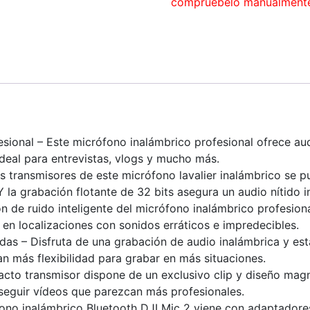
compruébelo manualment
sional – Este micrófono inalámbrico profesional ofrece au
 ideal para entrevistas, vlogs y mucho más.
s transmisores de este micrófono lavalier inalámbrico se
 la grabación flotante de 32 bits asegura un audio nítido in
n de ruido inteligente del micrófono inalámbrico profesion
s en localizaciones con sonidos erráticos e impredecibles.
as – Disfruta de una grabación de audio inalámbrica y es
n más flexibilidad para grabar en más situaciones.
to transmisor dispone de un exclusivo clip y diseño magné
seguir vídeos que parezcan más profesionales.
fono inalámbrico Bluetooth DJI Mic 2 viene con adaptadore