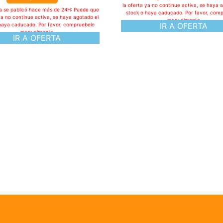
la oferta ya no continue activa, se haya 
ta se publicó hace más de 24H: Puede que
stock o haya caducado. Por favor, com
ya no continue activa, se haya agotado el
manualmente
IR A OFERTA
haya caducado. Por favor, compruebelo
manualmente
IR A OFERTA