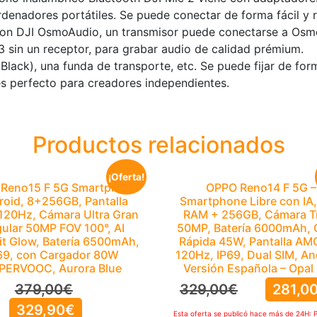
enadores portátiles. Se puede conectar de forma fácil y r
 Con DJI OsmoAudio, un transmisor puede conectarse a O
 sin un receptor, para grabar audio de calidad prémium.
 Black), una funda de transporte, etc. Se puede fijar de f
es perfecto para creadores independientes.
Productos relacionados
¡Oferta!
Reno15 F 5G Smartphone
OPPO Reno14 F 5G –
roid, 8+256GB, Pantalla
Smartphone Libre con IA
 120Hz, Cámara Ultra Gran
RAM + 256GB, Cámara Tr
ular 50MP FOV 100°, AI
50MP, Batería 6000mAh, 
it Glow, Batería 6500mAh,
Rápida 45W, Pantalla A
69, con Cargador 80W
120Hz, IP69, Dual SIM, An
PERVOOC, Aurora Blue
Versión Española – Opal 
379,00
€
329,00
€
281,0
329,90
€
Esta oferta se publicó hace más de 24H: 