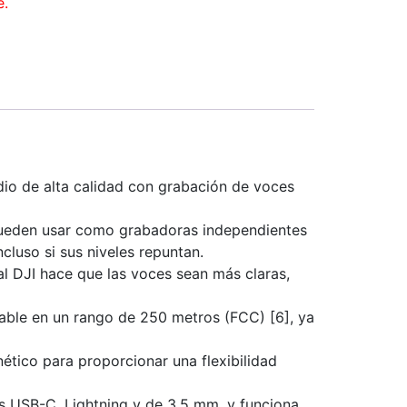
e.
dio de alta calidad con grabación de voces
 pueden usar como grabadoras independientes
cluso si sus niveles repuntan.
al DJI hace que las voces sean más claras,
table en un rango de 250 metros (FCC) [6], ya
tico para proporcionar una flexibilidad
s USB-C, Lightning y de 3.5 mm, y funciona