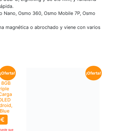
ápida.
smo Nano, Osmo 360, Osmo Mobile 7P, Osmo
orma magnética o abrochado y viene con varios
¡Oferta!
¡Oferta!
, 8GB
iple
Carga
MOLED
droid,
Blue
0
€
Puede que