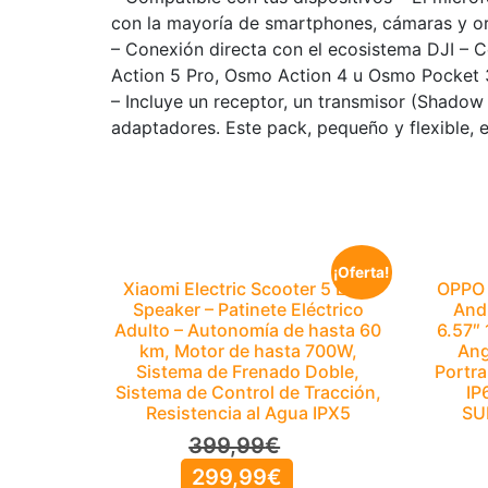
con la mayoría de smartphones, cámaras y ord
– Conexión directa con el ecosistema DJI –
Action 5 Pro, Osmo Action 4 u Osmo Pocket 3
– Incluye un receptor, un transmisor (Shadow
adaptadores. Este pack, pequeño y flexible, 
¡Oferta!
Xiaomi Electric Scooter 5 ES +
OPPO 
Speaker – Patinete Eléctrico
And
Adulto – Autonomía de hasta 60
6.57″
km, Motor de hasta 700W,
Ang
Sistema de Frenado Doble,
Portra
Sistema de Control de Tracción,
IP
Resistencia al Agua IPX5
SU
399,99
€
299,99
€