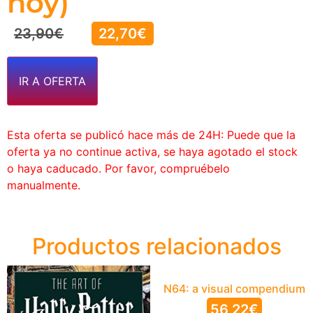
hoy)
23,90
€
22,70
€
IR A OFERTA
Esta oferta se publicó hace más de 24H: Puede que la
oferta ya no continue activa, se haya agotado el stock
o haya caducado. Por favor, compruébelo
manualmente.
Productos relacionados
N64: a visual compendium
56,22
€