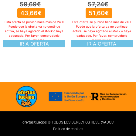
59,69
€
57,24
€
43,66
€
51,60
€
Esta oferta se publicó hace más de 24H:
Esta oferta se publicó hace más de 24H:
Puede que la oferta ya no continue
Puede que la oferta ya no continue
activa, se haya agotado el stock o haya
activa, se haya agotado el stock o haya
caducado. Por favor, compruebelo
caducado. Por favor, compruebelo
manualmente
manualmente
IR A OFERTA
IR A OFERTA
ofertasXjuegos © TODOS LOS DERECHOS RESERVADOS
Politica de cookies