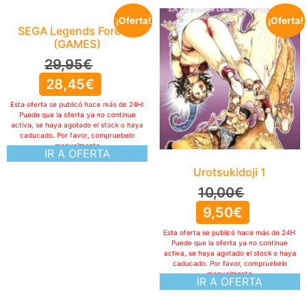
¡Oferta!
¡Oferta!
SEGA Legends Forever
(GAMES)
29,95
€
28,45
€
Esta oferta se publicó hace más de 24H:
Puede que la oferta ya no continue
activa, se haya agotado el stock o haya
caducado. Por favor, compruebelo
manualmente
IR A OFERTA
Urotsukidoji 1
10,00
€
9,50
€
Esta oferta se publicó hace más de 24H:
Puede que la oferta ya no continue
activa, se haya agotado el stock o haya
caducado. Por favor, compruebelo
manualmente
IR A OFERTA