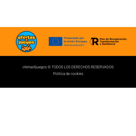
ofertasXjuegos © TODOS LOS DERECHOS RESERVADOS
Politica de cookies