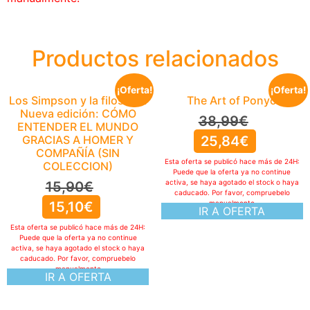
Productos relacionados
¡Oferta!
¡Oferta!
Los Simpson y la filosofía.
The Art of Ponyo
Nueva edición: CÓMO
38,99
€
ENTENDER EL MUNDO
GRACIAS A HOMER Y
25,84
€
COMPAÑÍA (SIN
Esta oferta se publicó hace más de 24H:
COLECCION)
Puede que la oferta ya no continue
activa, se haya agotado el stock o haya
15,90
€
caducado. Por favor, compruebelo
15,10
€
manualmente
IR A OFERTA
Esta oferta se publicó hace más de 24H:
Puede que la oferta ya no continue
activa, se haya agotado el stock o haya
caducado. Por favor, compruebelo
manualmente
IR A OFERTA