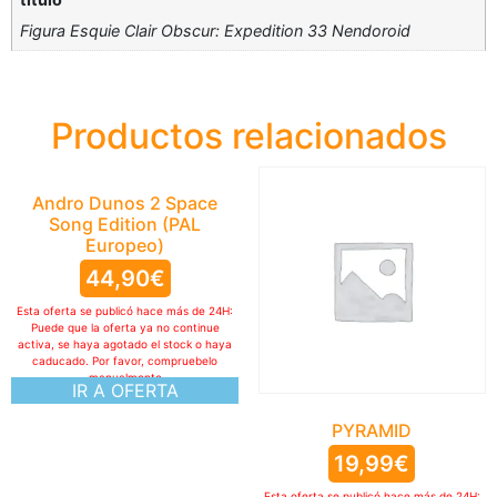
Figura Esquie Clair Obscur: Expedition 33 Nendoroid
Productos relacionados
Andro Dunos 2 Space
Song Edition (PAL
Europeo)
44,90
€
Esta oferta se publicó hace más de 24H:
Puede que la oferta ya no continue
activa, se haya agotado el stock o haya
caducado. Por favor, compruebelo
manualmente
IR A OFERTA
PYRAMID
19,99
€
Esta oferta se publicó hace más de 24H: