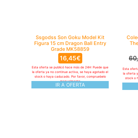
Ssgodss Son Goku Model Kit
Cole
Figura 15 cm Dragon Ball Entry
The
Grade MK58859
16,45
€
60
Esta oferta se publicó hace más de 24H: Puede que
Esta ofer
la oferta ya no continue activa, se haya agotado el
la oferta 
stock o haya caducado. Por favor, compruebelo
stock o 
manualmente
IR A OFERTA