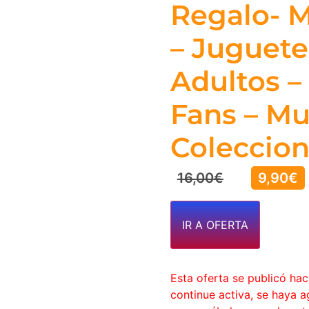
Regalo- M
– Juguete
Adultos 
Fans – M
Coleccion
16,00
€
9,90
€
IR A OFERTA
Esta oferta se publicó ha
continue activa, se haya 