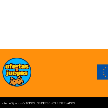
ofertasXjuegos © TODOS LOS DERECHOS RESERVADOS