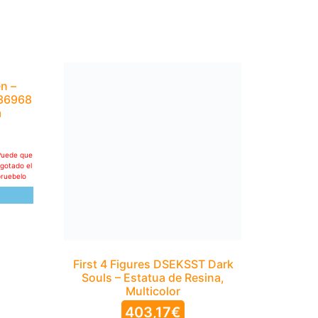
n –
 36968
m
Puede que
agotado el
pruebelo
First 4 Figures DSEKSST Dark
Souls – Estatua de Resina,
Multicolor
403,17
€