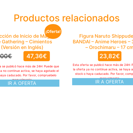
Productos relacionados
¡Oferta!
cción de Inicio de Magic:
Figura Naruto Shippude
 Gathering – Cimientos
BANDAI – Anime Heroes –
(Versión en Inglés)
– Orochimaru – 17 c
,00
€
47,36
€
23,82
€
Esta oferta se publicó hace más de 24H: 
ta se publicó hace más de 24H: Puede que
la oferta ya no continue activa, se haya 
ya no continue activa, se haya agotado el
stock o haya caducado. Por favor, com
haya caducado. Por favor, compruebelo
manualmente
manualmente
IR A OFERTA
IR A OFERTA