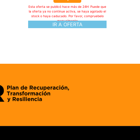
Esta oferta se publicó hace más de 24H: Puede que
la oferta ya no continue activa, se haya agotado el
stock o haya caducado. Por favor, compruebelo
manualmente
IR A OFERTA