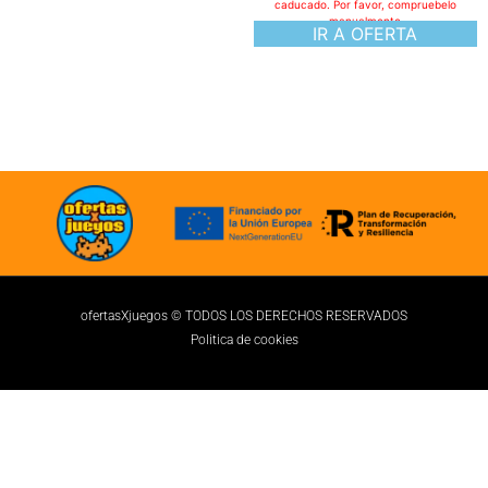
caducado. Por favor, compruebelo
manualmente
IR A OFERTA
ofertasXjuegos © TODOS LOS DERECHOS RESERVADOS
Politica de cookies