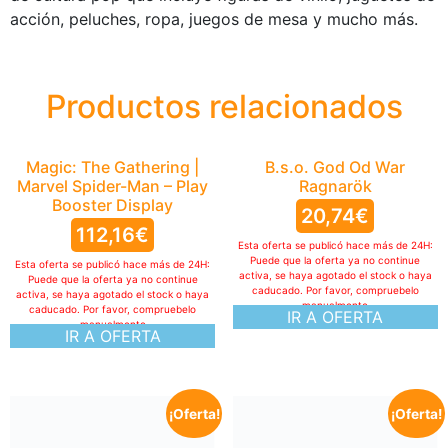
acción, peluches, ropa, juegos de mesa y mucho más.
Productos relacionados
Magic: The Gathering |
B.s.o. God Od War
Marvel Spider-Man – Play
Ragnarök
Booster Display
20,74
€
112,16
€
Esta oferta se publicó hace más de 24H:
Puede que la oferta ya no continue
Esta oferta se publicó hace más de 24H:
activa, se haya agotado el stock o haya
Puede que la oferta ya no continue
caducado. Por favor, compruebelo
activa, se haya agotado el stock o haya
manualmente
caducado. Por favor, compruebelo
IR A OFERTA
manualmente
IR A OFERTA
¡Oferta!
¡Oferta!
Plastoy Assassination
Classroom Hucha Koro