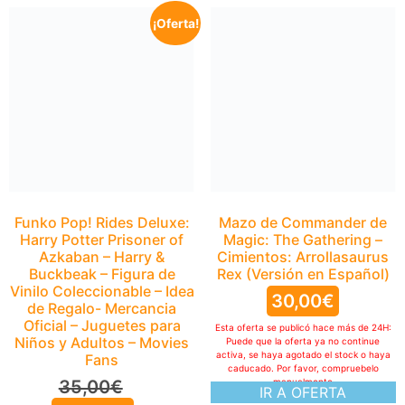
¡Oferta!
Mazo de Commander de
Magic: The Gathering –
Cimientos: Arrollasaurus
Rex (Versión en Español)
30,00
€
Esta oferta se publicó hace más de 24H:
Puede que la oferta ya no continue
activa, se haya agotado el stock o haya
caducado. Por favor, compruebelo
manualmente
IR A OFERTA
Funko Pop! Rides Deluxe:
Harry Potter Prisoner of
Azkaban – Harry &
Buckbeak – Figura de
Vinilo Coleccionable – Idea
de Regalo- Mercancia
Oficial – Juguetes para
Niños y Adultos – Movies
Fans
35,00
€