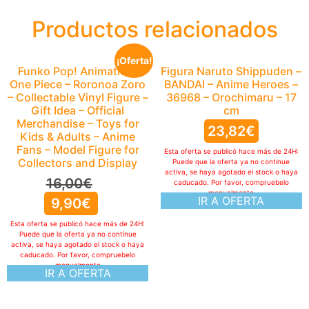
Productos relacionados
¡Oferta!
Funko Pop! Animation:
Figura Naruto Shippuden –
One Piece – Roronoa Zoro
BANDAI – Anime Heroes –
– Collectable Vinyl Figure –
36968 – Orochimaru – 17
Gift Idea – Official
cm
Merchandise – Toys for
23,82
€
Kids & Adults – Anime
Fans – Model Figure for
Esta oferta se publicó hace más de 24H:
Collectors and Display
Puede que la oferta ya no continue
activa, se haya agotado el stock o haya
16,00
€
caducado. Por favor, compruebelo
manualmente
IR A OFERTA
9,90
€
Esta oferta se publicó hace más de 24H:
Puede que la oferta ya no continue
activa, se haya agotado el stock o haya
caducado. Por favor, compruebelo
manualmente
IR A OFERTA