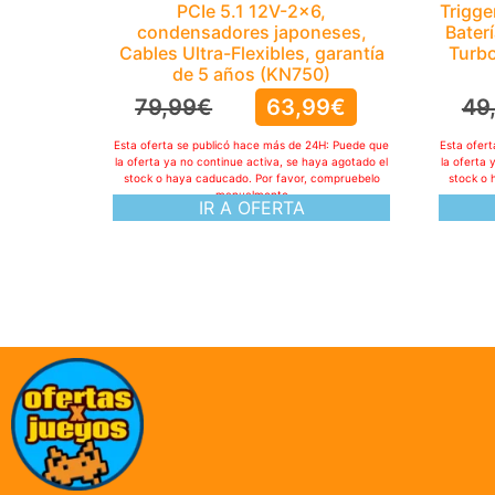
PCIe 5.1 12V-2×6,
Trigg
condensadores japoneses,
Bater
Cables Ultra-Flexibles, garantía
Turbo
de 5 años (KN750)
79,99
€
63,99
€
49
Esta oferta se publicó hace más de 24H: Puede que
Esta ofer
la oferta ya no continue activa, se haya agotado el
la oferta 
stock o haya caducado. Por favor, compruebelo
stock o 
manualmente
IR A OFERTA