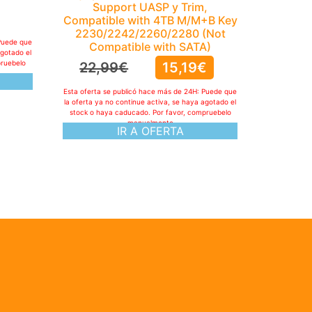
Support UASP y Trim,
Compatible with 4TB M/M+B Key
2230/2242/2260/2280 (Not
Puede que
Compatible with SATA)
agotado el
pruebelo
22,99
€
15,19
€
Esta oferta se publicó hace más de 24H: Puede que
la oferta ya no continue activa, se haya agotado el
stock o haya caducado. Por favor, compruebelo
manualmente
IR A OFERTA