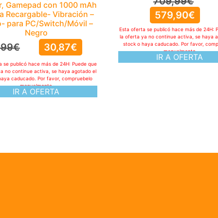
709,99
€
er, Gamepad con 1000 mAh
ía Recargable- Vibración –
579,90
€
- para PC/Switch/Móvil –
Esta oferta se publicó hace más de 24H: 
Negro
la oferta ya no continue activa, se haya 
stock o haya caducado. Por favor, com
,99
€
30,87
€
manualmente
IR A OFERTA
ta se publicó hace más de 24H: Puede que
ya no continue activa, se haya agotado el
haya caducado. Por favor, compruebelo
manualmente
IR A OFERTA