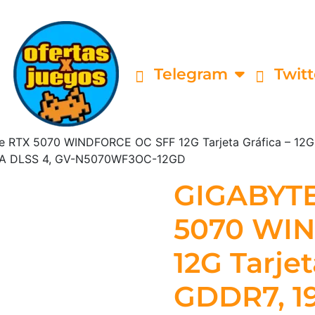
Telegram
Twitt
 RTX 5070 WINDFORCE OC SFF 12G Tarjeta Gráfica – 12GB
VIDIA DLSS 4, GV-N5070WF3OC-12GD
GIGABYTE
5070 WI
12G Tarjet
GDDR7, 192