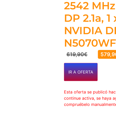
2542 MHz 
DP 2.1a, 1
NVIDIA DL
N5070WF
619,90
€
579,9
IR A OFERTA
Esta oferta se publicó ha
continue activa, se haya 
compruébelo manualment