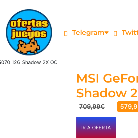
Telegram
Twit
 5070 12G Shadow 2X OC
MSI GeFo
Shadow 2
709,99
€
579,9
IR A OFERTA