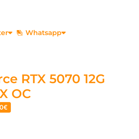
ter
Whatsapp
rce RTX 5070 12G
X OC
0
€