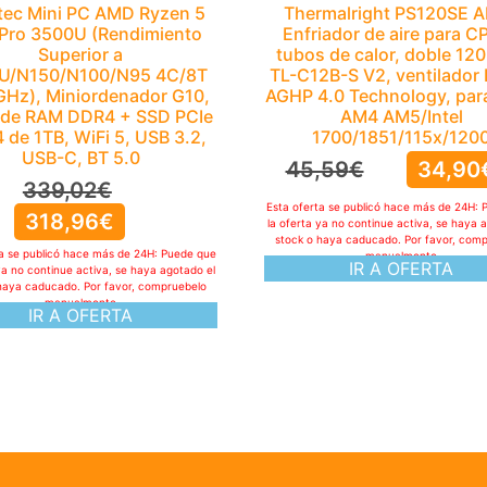
ec Mini PC AMD Ryzen 5
Thermalright PS120SE 
Pro 3500U (Rendimiento
Enfriador de aire para C
Superior a
tubos de calor, doble 12
U/N150/N100/N95 4C/8T
TL-C12B-S V2, ventilado
GHz), Miniordenador G10,
AGHP 4.0 Technology, pa
 de RAM DDR4 + SSD PCIe
AM4 AM5/Intel
 de 1TB, WiFi 5, USB 3.2,
1700/1851/115x/120
USB-C, BT 5.0
45,59
€
34,90
339,02
€
Esta oferta se publicó hace más de 24H: 
318,96
€
la oferta ya no continue activa, se haya 
stock o haya caducado. Por favor, com
ta se publicó hace más de 24H: Puede que
manualmente
IR A OFERTA
ya no continue activa, se haya agotado el
haya caducado. Por favor, compruebelo
manualmente
IR A OFERTA