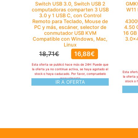
Switch USB 3.0, Switch USB 2
GMKt
computadoras comparten 3 USB
W11 
3.0 y 1 USB C, con Control
Remoto para Teclado, Mouse de
4300
PC y más, escáner, selector de
4.50 
conmutador USB KVM
16 GB
Compatible con Windows, Mac,
3.0×4
Linux
18,71
€
16,88
€
Esta oferta se publicó hace más de 24H: Puede que
la oferta ya no continue activa, se haya agotado el
Esta ofer
stock o haya caducado. Por favor, compruebelo
la oferta 
manualmente
IR A OFERTA
stock o 