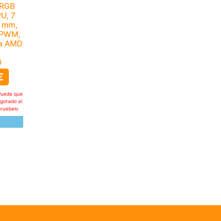
ARGB
PU, 7
0 mm,
r PWM,
ra AMD
0
€
Puede que
agotado el
pruebelo