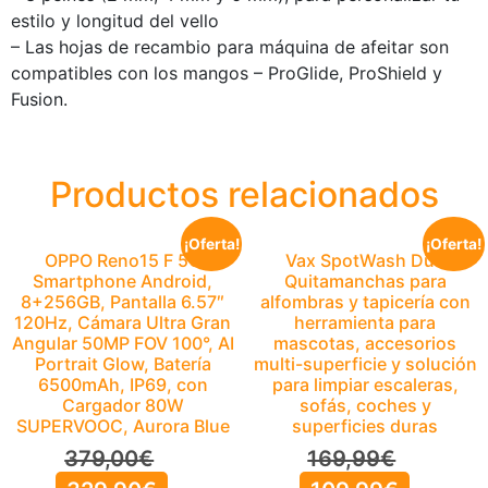
estilo y longitud del vello
– Las hojas de recambio para máquina de afeitar son
compatibles con los mangos – ProGlide, ProShield y
Fusion.
Productos relacionados
¡Oferta!
¡Oferta!
OPPO Reno15 F 5G
Vax SpotWash Duo
Smartphone Android,
Quitamanchas para
8+256GB, Pantalla 6.57″
alfombras y tapicería con
120Hz, Cámara Ultra Gran
herramienta para
Angular 50MP FOV 100°, AI
mascotas, accesorios
Portrait Glow, Batería
multi-superficie y solución
6500mAh, IP69, con
para limpiar escaleras,
Cargador 80W
sofás, coches y
SUPERVOOC, Aurora Blue
superficies duras
379,00
€
169,99
€