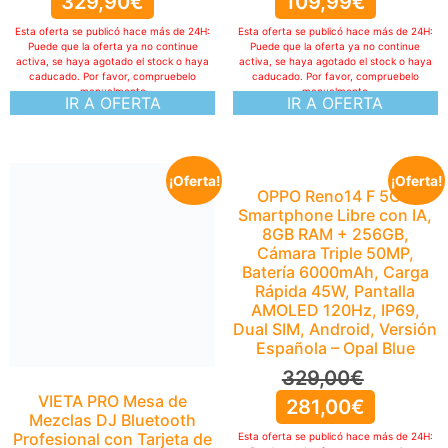
329,90
€
109,99
€
Esta oferta se publicó hace más de 24H:
Esta oferta se publicó hace más de 24H:
Puede que la oferta ya no continue
Puede que la oferta ya no continue
activa, se haya agotado el stock o haya
activa, se haya agotado el stock o haya
caducado. Por favor, compruebelo
caducado. Por favor, compruebelo
manualmente
manualmente
IR A OFERTA
IR A OFERTA
¡Oferta!
¡Oferta!
OPPO Reno14 F 5G –
Smartphone Libre con IA,
8GB RAM + 256GB,
Cámara Triple 50MP,
Batería 6000mAh, Carga
Rápida 45W, Pantalla
AMOLED 120Hz, IP69,
Dual SIM, Android, Versión
Española – Opal Blue
329,00
€
VIETA PRO Mesa de
281,00
€
Mezclas DJ Bluetooth
Profesional con Tarjeta de
Esta oferta se publicó hace más de 24H: