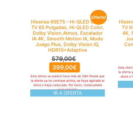
¡Oferta!
Hisense 65E7S – Hi-QLED Smart
Hisen
TV 65 Pulgadas, Hi-QLED Color,
TV 6
Dolby Vision.Atmos, Escalador
4K, 
IA 4K, Smooth Motion IA, Modo
Jue
Juego Plus, Dolby Vision IQ,
Con
HDR10+Adaptive
579,00
€
399,00
€
Esta ofer
la oferta 
Esta oferta se publicó hace más de 24H: Puede que
stock o 
la oferta ya no continue activa, se haya agotado el
stock o haya caducado. Por favor, compruebelo
manualmente
IR A OFERTA