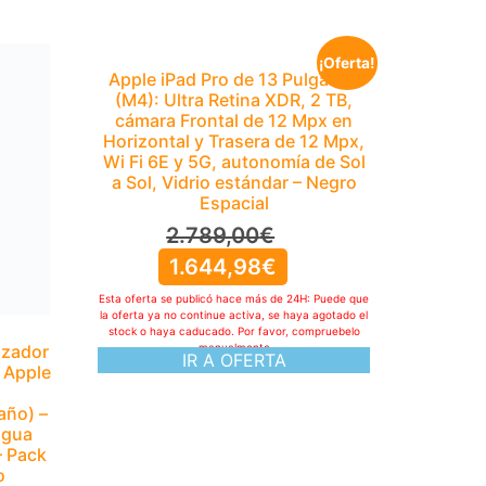
¡Oferta!
izador
Apple iPad Pro de 13 Pulgadas
 Apple
(M4): Ultra Retina XDR, 2 TB,
a
cámara Frontal de 12 Mpx en
año) –
Horizontal y Trasera de 12 Mpx,
agua
Wi Fi 6E y 5G, autonomía de Sol
– Pack
a Sol, Vidrio estándar – Negro
o
Espacial
2.789,00
€
1.644,98
€
Puede que
agotado el
Esta oferta se publicó hace más de 24H: Puede que
pruebelo
la oferta ya no continue activa, se haya agotado el
stock o haya caducado. Por favor, compruebelo
manualmente
IR A OFERTA