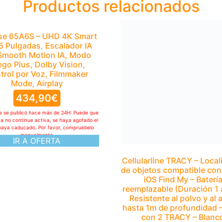
Productos relacionados
se 65A6S – UHD 4K Smart
Cellularline TRACY – Local
5 Pulgadas, Escalador IA
de objetos compatible con
Smooth Motion IA, Modo
iOS Find My – Baterí
go Plus, Dolby Vision,
reemplazable (Duración 1 
trol por Voz, Filmmaker
Resistente al polvo y al 
Mode, Airplay
hasta 1m de profundidad 
con 2 TRACY – Blanc
434,90
€
19,95
€
ta se publicó hace más de 24H: Puede que
ya no continue activa, se haya agotado el
Esta oferta se publicó hace más de 24H: 
haya caducado. Por favor, compruebelo
la oferta ya no continue activa, se haya 
manualmente
stock o haya caducado. Por favor, com
IR A OFERTA
manualmente
IR A OFERTA