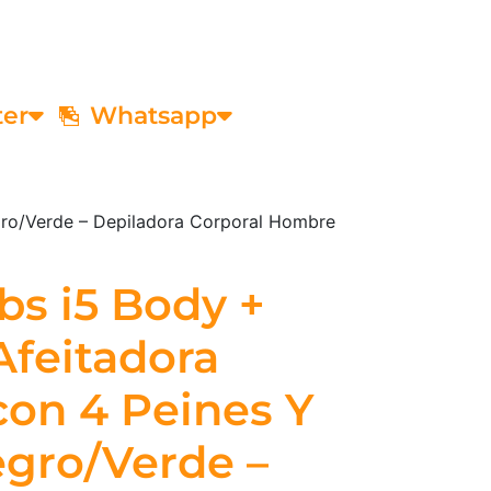
ter
Whatsapp
egro/Verde – Depiladora Corporal Hombre
abs i5 Body +
Afeitadora
con 4 Peines Y
gro/Verde –