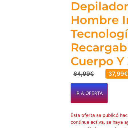
Depilador
Hombre I
Tecnología
Recargabl
Cuerpo Y 
64,99
€
37,99
€
IR A OFERTA
Esta oferta se publicó ha
continue activa, se haya 