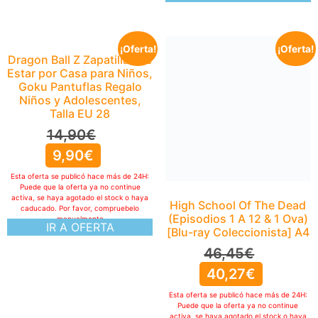
¡Oferta!
¡Oferta!
Dragon Ball Z Zapatillas de
Estar por Casa para Niños,
Goku Pantuflas Regalo
Niños y Adolescentes,
Talla EU 28
14,90
€
9,90
€
Esta oferta se publicó hace más de 24H:
Puede que la oferta ya no continue
activa, se haya agotado el stock o haya
High School Of The Dead
caducado. Por favor, compruebelo
(Episodios 1 A 12 & 1 Ova)
manualmente
IR A OFERTA
[Blu-ray Coleccionista] A4
46,45
€
40,27
€
Esta oferta se publicó hace más de 24H:
Puede que la oferta ya no continue
activa, se haya agotado el stock o haya