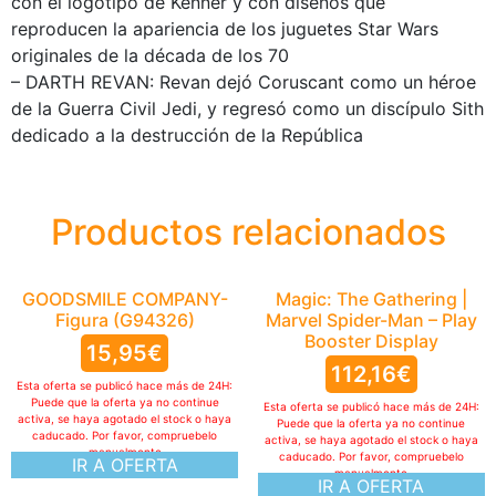
con el logotipo de Kenner y con diseños que
reproducen la apariencia de los juguetes Star Wars
originales de la década de los 70
– DARTH REVAN: Revan dejó Coruscant como un héroe
de la Guerra Civil Jedi, y regresó como un discípulo Sith
dedicado a la destrucción de la República
Productos relacionados
GOODSMILE COMPANY-
Magic: The Gathering |
Figura (G94326)
Marvel Spider-Man – Play
Booster Display
15,95
€
112,16
€
Esta oferta se publicó hace más de 24H:
Puede que la oferta ya no continue
Esta oferta se publicó hace más de 24H:
activa, se haya agotado el stock o haya
Puede que la oferta ya no continue
caducado. Por favor, compruebelo
activa, se haya agotado el stock o haya
manualmente
caducado. Por favor, compruebelo
IR A OFERTA
manualmente
IR A OFERTA