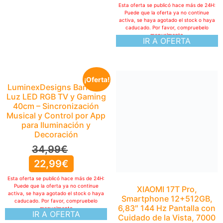
Esta oferta se publicó hace más de 24H:
Puede que la oferta ya no continue
activa, se haya agotado el stock o haya
caducado. Por favor, compruebelo
manualmente
IR A OFERTA
¡Oferta!
LuminexDesigns Barra de
Luz LED RGB TV y Gaming
40cm – Sincronización
Musical y Control por App
para Iluminación y
Decoración
34,99
€
22,99
€
Esta oferta se publicó hace más de 24H:
Puede que la oferta ya no continue
XIAOMI 17T Pro,
activa, se haya agotado el stock o haya
Smartphone 12+512GB,
caducado. Por favor, compruebelo
6,83″ 144 Hz Pantalla con
manualmente
IR A OFERTA
Cuidado de la Vista, 7000