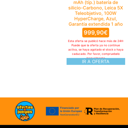
mAh (típ.) batería de
silicio-Carbono, Leica 5X
Teleobjetivo, 100W
HyperCharge, Azul,
Garantía extendida 1 año
999,90
€
Esta oferta se publicó hace más de 24H:
Puede que la oferta ya no continue
activa, se haya agotado el stock o haya
caducado. Por favor, compruebelo
manualmente
IR A OFERTA