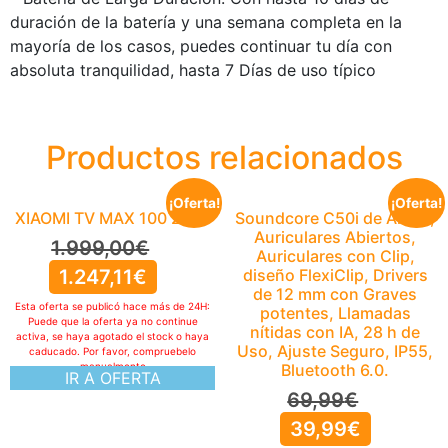
duración de la batería y una semana completa en la
mayoría de los casos, puedes continuar tu día con
absoluta tranquilidad, hasta 7 Días de uso típico
Productos relacionados
¡Oferta!
¡Oferta!
XIAOMI TV MAX 100 2025
Soundcore C50i de Anker,
Auriculares Abiertos,
1.999,00
€
Auriculares con Clip,
1.247,11
€
diseño FlexiClip, Drivers
de 12 mm con Graves
Esta oferta se publicó hace más de 24H:
potentes, Llamadas
Puede que la oferta ya no continue
nítidas con IA, 28 h de
activa, se haya agotado el stock o haya
Uso, Ajuste Seguro, IP55,
caducado. Por favor, compruebelo
manualmente
Bluetooth 6.0.
IR A OFERTA
69,99
€
39,99
€