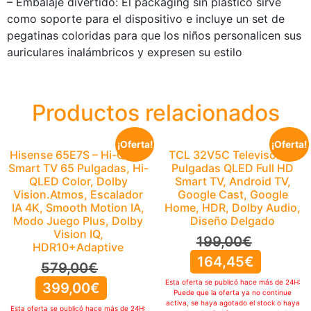
– Embalaje divertido: El packaging sin plástico sirve
como soporte para el dispositivo e incluye un set de
pegatinas coloridas para que los niños personalicen sus
auriculares inalámbricos y expresen su estilo
Productos relacionados
¡Oferta!
¡Oferta!
Hisense 65E7S – Hi-QLED
TCL 32V5C Televisor 32
Smart TV 65 Pulgadas, Hi-
Pulgadas QLED Full HD
QLED Color, Dolby
Smart TV, Android TV,
Vision.Atmos, Escalador
Google Cast, Google
IA 4K, Smooth Motion IA,
Home, HDR, Dolby Audio,
Modo Juego Plus, Dolby
Diseño Delgado
Vision IQ,
199,00
€
HDR10+Adaptive
164,45
€
579,00
€
Esta oferta se publicó hace más de 24H:
399,00
€
Puede que la oferta ya no continue
activa, se haya agotado el stock o haya
Esta oferta se publicó hace más de 24H: