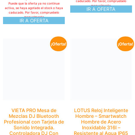
caducado. Por favor, compruebelo
Puede que la oferta ya no continue
manualmente
activa, se haya agotado el stock o haya
IR A OFERTA
caducado. Por favor, compruebelo
manualmente
IR A OFERTA
¡Oferta!
¡Oferta!
LOTUS Reloj Inteligente
Hombre – Smartwatch
Hombre de Acero
Inoxidable 316l –
Resistente al Agua IP65
50050/3 Multi Deportes,
Frecuencia Cardiaca,
Presión Arterial
149,00
€
104,30
€
VIETA PRO Mesa de
Mezclas DJ Bluetooth
Esta oferta se publicó hace más de 24H:
Puede que la oferta ya no continue
Profesional con Tarjeta de
activa, se haya agotado el stock o haya
Sonido Integrada.
caducado. Por favor, compruebelo
Controladora DJ Con
manualmente