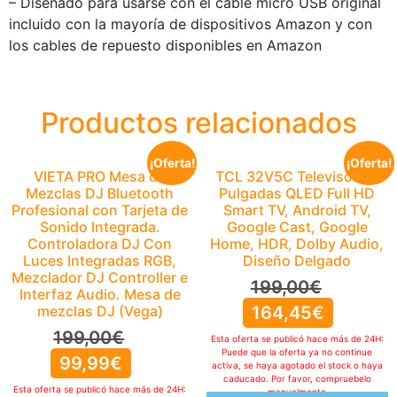
– Diseñado para usarse con el cable micro USB original
incluido con la mayoría de dispositivos Amazon y con
los cables de repuesto disponibles en Amazon
Productos relacionados
¡Oferta!
¡Oferta!
VIETA PRO Mesa de
TCL 32V5C Televisor 32
Mezclas DJ Bluetooth
Pulgadas QLED Full HD
Profesional con Tarjeta de
Smart TV, Android TV,
Sonido Integrada.
Google Cast, Google
Controladora DJ Con
Home, HDR, Dolby Audio,
Luces Integradas RGB,
Diseño Delgado
Mezclador DJ Controller e
199,00
€
Interfaz Audio. Mesa de
mezclas DJ (Vega)
164,45
€
199,00
€
Esta oferta se publicó hace más de 24H:
Puede que la oferta ya no continue
99,99
€
activa, se haya agotado el stock o haya
caducado. Por favor, compruebelo
Esta oferta se publicó hace más de 24H:
manualmente