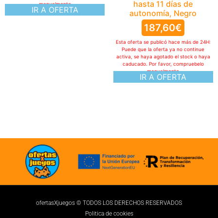
hasta 11 días de
manualmente
IR A OFERTA
autonomía, Negro
187,60
€
Esta oferta se publicó hace más de 24H:
Puede que la oferta ya no continue
activa, se haya agotado el stock o haya
caducado. Por favor, compruebelo
manualmente
IR A OFERTA
ofertasXjuegos © TODOS LOS DERECHOS RESERVADOS
Politica de cookies