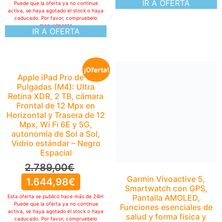
IR A OFERTA
Puede que la oferta ya no continue
activa, se haya agotado el stock o haya
caducado. Por favor, compruebelo
manualmente
IR A OFERTA
¡Oferta!
Apple iPad Pro de 13
Pulgadas (M4): Ultra
Retina XDR, 2 TB, cámara
Frontal de 12 Mpx en
Horizontal y Trasera de 12
Mpx, Wi Fi 6E y 5G,
autonomía de Sol a Sol,
Vidrio estándar – Negro
Espacial
2.789,00
€
Garmin Vívoactive 5,
1.644,98
€
Smartwatch con GPS,
Pantalla AMOLED,
Esta oferta se publicó hace más de 24H:
Puede que la oferta ya no continue
Funciones esenciales de
activa, se haya agotado el stock o haya
salud y forma física y
caducado. Por favor, compruebelo