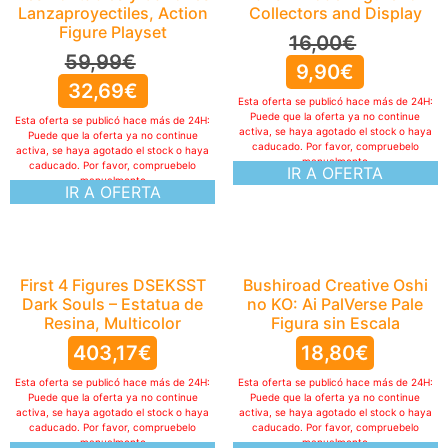
Lanzaproyectiles, Action
Collectors and Display
Figure Playset
16,00
€
59,99
€
9,90
€
32,69
€
Esta oferta se publicó hace más de 24H:
Puede que la oferta ya no continue
Esta oferta se publicó hace más de 24H:
activa, se haya agotado el stock o haya
Puede que la oferta ya no continue
caducado. Por favor, compruebelo
activa, se haya agotado el stock o haya
manualmente
caducado. Por favor, compruebelo
IR A OFERTA
manualmente
IR A OFERTA
First 4 Figures DSEKSST
Bushiroad Creative Oshi
Dark Souls – Estatua de
no KO: Ai PalVerse Pale
Resina, Multicolor
Figura sin Escala
403,17
€
18,80
€
Esta oferta se publicó hace más de 24H:
Esta oferta se publicó hace más de 24H:
Puede que la oferta ya no continue
Puede que la oferta ya no continue
activa, se haya agotado el stock o haya
activa, se haya agotado el stock o haya
caducado. Por favor, compruebelo
caducado. Por favor, compruebelo
manualmente
manualmente