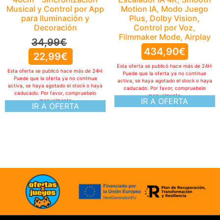
IR A OFERTA
Musical y Control por App
para Iluminación y
Decoración
34,99
€
22,99
€
Esta oferta se publicó hace más de 24H:
Puede que la oferta ya no continue
activa, se haya agotado el stock o haya
caducado. Por favor, compruebelo
manualmente
IR A OFERTA