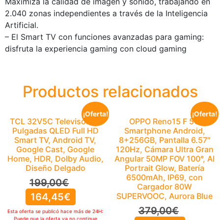
Maximiza la calidad de imagen y sonido, trabajando en
2.040 zonas independientes a través de la Inteligencia
Artificial.
– El Smart TV con funciones avanzadas para gaming:
disfruta la experiencia gaming con cloud gaming
Productos relacionados
¡Oferta!
¡Oferta!
TCL 32V5C Televisor 32
OPPO Reno15 F 5G
Pulgadas QLED Full HD
Smartphone Android,
Smart TV, Android TV,
8+256GB, Pantalla 6.57″
Google Cast, Google
120Hz, Cámara Ultra Gran
Home, HDR, Dolby Audio,
Angular 50MP FOV 100°, AI
Diseño Delgado
Portrait Glow, Batería
6500mAh, IP69, con
199,00
€
Cargador 80W
164,45
€
SUPERVOOC, Aurora Blue
379,00
€
Esta oferta se publicó hace más de 24H:
Puede que la oferta ya no continue