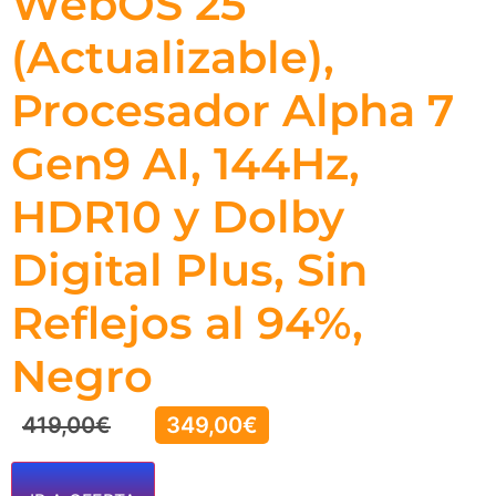
WebOS 25
(Actualizable),
Procesador Alpha 7
Gen9 AI, 144Hz,
HDR10 y Dolby
Digital Plus, Sin
Reflejos al 94%,
Negro
419,00
€
349,00
€