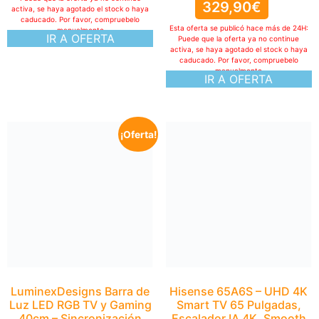
329,90
€
activa, se haya agotado el stock o haya
caducado. Por favor, compruebelo
Esta oferta se publicó hace más de 24H:
manualmente
IR A OFERTA
Puede que la oferta ya no continue
activa, se haya agotado el stock o haya
caducado. Por favor, compruebelo
manualmente
IR A OFERTA
¡Oferta!
Hisense 65A6S – UHD 4K
Smart TV 65 Pulgadas,
Escalador IA 4K, Smooth
Motion IA, Modo Juego
Plus, Dolby Vision,
Control por Voz,
Filmmaker Mode, Airplay
434,90
€
Esta oferta se publicó hace más de 24H:
Puede que la oferta ya no continue
LuminexDesigns Barra de
activa, se haya agotado el stock o haya
caducado. Por favor, compruebelo
Luz LED RGB TV y Gaming
manualmente
40cm – Sincronización