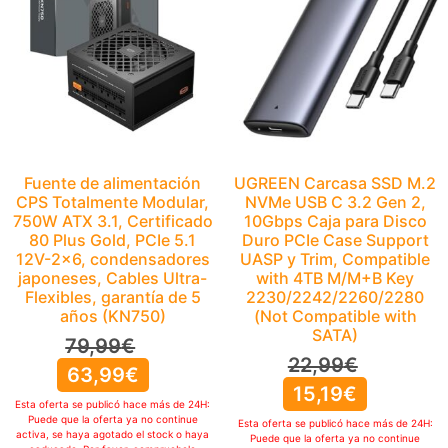
Fuente de alimentación
UGREEN Carcasa SSD M.2
CPS Totalmente Modular,
NVMe USB C 3.2 Gen 2,
750W ATX 3.1, Certificado
10Gbps Caja para Disco
80 Plus Gold, PCIe 5.1
Duro PCIe Case Support
12V-2×6, condensadores
UASP y Trim, Compatible
japoneses, Cables Ultra-
with 4TB M/M+B Key
Flexibles, garantía de 5
2230/2242/2260/2280
años (KN750)
(Not Compatible with
SATA)
79,99
€
22,99
€
63,99
€
15,19
€
Esta oferta se publicó hace más de 24H:
Puede que la oferta ya no continue
Esta oferta se publicó hace más de 24H:
activa, se haya agotado el stock o haya
Puede que la oferta ya no continue