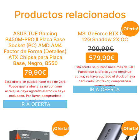
Productos relacionados
¡Oferta!
ASUS TUF Gaming
MSI GeForce RTX 5070
B450M-PRO II Placa Base
12G Shadow 2X OC
Socket (PC) AMD AM4
709,99
€
Factor de Forma (Detalles)
ATX Chipsa para Placa
579,90
€
Base, Negro, B550
Esta oferta se publicó hace más de 24H:
79,90
€
Puede que la oferta ya no continue
activa, se haya agotado el stock o haya
caducado. Por favor, compruebelo
Esta oferta se publicó hace más de 24H:
manualmente
Puede que la oferta ya no continue
IR A OFERTA
activa, se haya agotado el stock o haya
caducado. Por favor, compruebelo
manualmente
IR A OFERTA
¡Oferta!
¡Oferta!