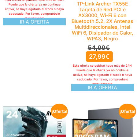
TP-Link Archer TX55E
Puede que la oferta ya no continue
Tarjeta de Red PCLe
activa, se haya agotado el stock o haya
caducado. Por favor, compruebelo
AX3000, Wi-Fi 6 con
manualmente
Bluetooth 5.2, 2X Antenas
IR A OFERTA
Multidireccionales, Intel
WiFi 6, Disipador de Calor,
WPA3, Negro
54,99
€
27,99
€
Esta oferta se publicó hace más de 24H:
Puede que la oferta ya no continue
activa, se haya agotado el stock o haya
caducado. Por favor, compruebelo
manualmente
IR A OFERTA
¡Oferta!
¡Oferta!