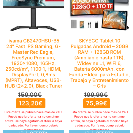
iiyama GB2470HSU-B5
SKYEGG Tablet 10
24″ Fast IPS Gaming, G-
Pulgadas Android – 20GB
Master Red Eagle,
RAM + 128GB ROM
FreeSync Premium,
(Ampliable hasta 1TB),
1920×1080, 165Hz,
Widevine L1, WiFi 6,
250cd/m², 1100:1, HDMI,
Batería 6000mAh, con
DisplayPort, 0,8ms
Funda – Ideal para Estudio,
(MPRT), Altavoces, USB-
Trabajo y Entretenimiento
HUB (2×2.0), Black Tuner
– Gris
159,00
€
199,99
€
123,20
€
75,99
€
Esta oferta se publicó hace más de 24H:
Esta oferta se publicó hace más de 24H:
Puede que la oferta ya no continue
Puede que la oferta ya no continue
activa, se haya agotado el stock o haya
activa, se haya agotado el stock o haya
caducado. Por favor, compruebelo
caducado. Por favor, compruebelo
manualmente
manualmente