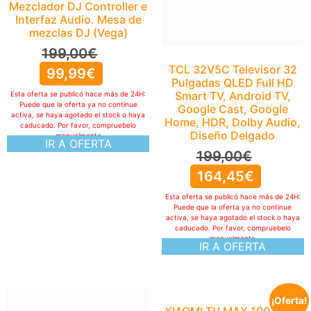
Mezclador DJ Controller e
Interfaz Audio. Mesa de
mezclas DJ (Vega)
199,00
€
TCL 32V5C Televisor 32
99,99
€
Pulgadas QLED Full HD
Smart TV, Android TV,
Esta oferta se publicó hace más de 24H:
Puede que la oferta ya no continue
Google Cast, Google
activa, se haya agotado el stock o haya
Home, HDR, Dolby Audio,
caducado. Por favor, compruebelo
Diseño Delgado
manualmente
IR A OFERTA
199,00
€
164,45
€
Esta oferta se publicó hace más de 24H:
Puede que la oferta ya no continue
activa, se haya agotado el stock o haya
caducado. Por favor, compruebelo
manualmente
IR A OFERTA
¡Oferta!