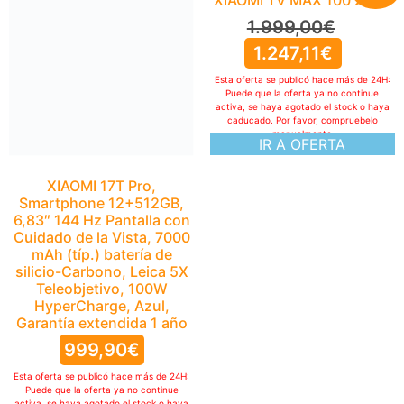
XIAOMI 17T Pro,
XIAOMI TV MAX 100 2025
Smartphone 12+512GB,
1.999,00
€
6,83″ 144 Hz Pantalla con
Cuidado de la Vista, 7000
1.247,11
€
mAh (típ.) batería de
Esta oferta se publicó hace más de 24H:
silicio-Carbono, Leica 5X
Puede que la oferta ya no continue
Teleobjetivo, 100W
activa, se haya agotado el stock o haya
HyperCharge, Azul,
caducado. Por favor, compruebelo
Garantía extendida 1 año
manualmente
IR A OFERTA
999,90
€
Esta oferta se publicó hace más de 24H:
Puede que la oferta ya no continue
activa, se haya agotado el stock o haya
caducado. Por favor, compruebelo
manualmente
IR A OFERTA