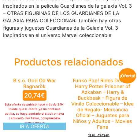
inspirados en la película Guardianes de la galaxia Vol. 3
– OTRAS FIGURINAS DE LOS GUARDIANES DE LA
GALAXIA PARA COLECCIONAR: También hay otras
figuras y juguetes Guardianes de la Galaxia Vol. 3
inspirados en el universo Marvel coleccionable
Productos relacionados
¡Oferta!
B.s.o. God Od War
Funko Pop! Rides Deluxe:
Ragnarök
Harry Potter Prisoner of
Azkaban – Harry &
20,74
€
Buckbeak – Figura de
Vinilo Coleccionable – Idea
Esta oferta se publicó hace más de 24H:
de Regalo- Mercancia
Puede que la oferta ya no continue
activa, se haya agotado el stock o haya
Oficial – Juguetes para
caducado. Por favor, compruebelo
Niños y Adultos – Movies
manualmente
IR A OFERTA
Fans
35,00
€