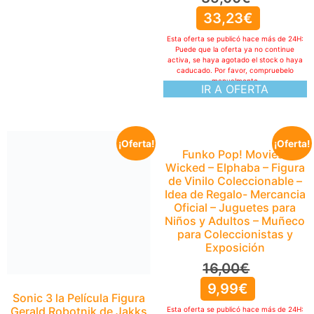
33,23
€
Esta oferta se publicó hace más de 24H:
Puede que la oferta ya no continue
activa, se haya agotado el stock o haya
caducado. Por favor, compruebelo
manualmente
IR A OFERTA
¡Oferta!
¡Oferta!
Sonic 3 la Película Figura
Funko Pop! Movies:
Gerald Robotnik de Jakks
Wicked – Elphaba – Figura
Pacific, Figura de Acción
de Vinilo Coleccionable –
de 13 cm de Altura, 18
Idea de Regalo- Mercancia
Puntos de Articulación
Oficial – Juguetes para
para Aumentar la
Niños y Adultos – Muñeco
Diversión, Recomendado
para Coleccionistas y
para Mayores de 3 Años
Exposición
12,00
€
16,00
€
8,90
€
9,99
€
Esta oferta se publicó hace más de 24H:
Esta oferta se publicó hace más de 24H: