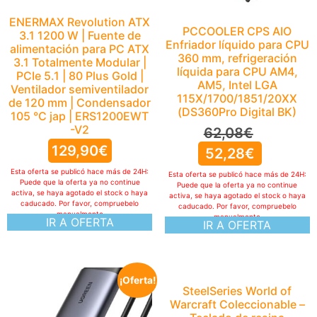
ENERMAX Revolution ATX
PCCOOLER CPS AIO
3.1 1200 W | Fuente de
Enfriador líquido para CPU
alimentación para PC ATX
360 mm, refrigeración
3.1 Totalmente Modular |
líquida para CPU AM4,
PCIe 5.1 | 80 Plus Gold |
AM5, Intel LGA
Ventilador semiventilador
115X/1700/1851/20XX
de 120 mm | Condensador
(DS360Pro Digital BK)
105 °C jap | ERS1200EWT
-V2
62,08
€
129,90
€
52,28
€
Esta oferta se publicó hace más de 24H:
Esta oferta se publicó hace más de 24H:
Puede que la oferta ya no continue
Puede que la oferta ya no continue
activa, se haya agotado el stock o haya
activa, se haya agotado el stock o haya
caducado. Por favor, compruebelo
caducado. Por favor, compruebelo
manualmente
manualmente
IR A OFERTA
IR A OFERTA
¡Oferta!
SteelSeries World of
Warcraft Coleccionable –