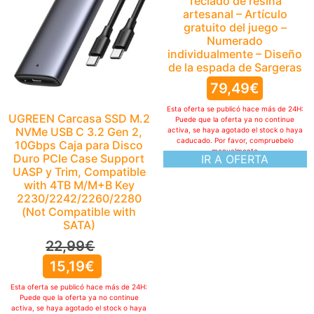
Teclado de resina
artesanal – Artículo
gratuito del juego –
Numerado
individualmente – Diseño
de la espada de Sargeras
79,49
€
Esta oferta se publicó hace más de 24H:
UGREEN Carcasa SSD M.2
Puede que la oferta ya no continue
NVMe USB C 3.2 Gen 2,
activa, se haya agotado el stock o haya
caducado. Por favor, compruebelo
10Gbps Caja para Disco
manualmente
Duro PCIe Case Support
IR A OFERTA
UASP y Trim, Compatible
with 4TB M/M+B Key
2230/2242/2260/2280
(Not Compatible with
SATA)
22,99
€
15,19
€
Esta oferta se publicó hace más de 24H:
Puede que la oferta ya no continue
activa, se haya agotado el stock o haya