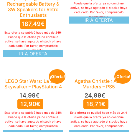
Rechargeable Battery &
Puede que la oferta ya no continue
activa, se haya agotado el stock o haya
3W Speakers for Retro
caducado. Por favor, compruebelo
Enthusiasts
manualmente
IR A OFERTA
187,49
€
Esta oferta se publicó hace más de 24H:
Puede que la oferta ya no continue
activa, se haya agotado el stock o haya
caducado. Por favor, compruebelo
manualmente
IR A OFERTA
¡Oferta!
¡Oferta!
LEGO Star Wars: La Saga
Agatha Christie : ABC
Skywalker – PlayStation 4
Murders – PS5
14,99
€
24,99
€
12,90
€
18,71
€
Esta oferta se publicó hace más de 24H:
Esta oferta se publicó hace más de 24H:
Puede que la oferta ya no continue
Puede que la oferta ya no continue
activa, se haya agotado el stock o haya
activa, se haya agotado el stock o haya
caducado. Por favor, compruebelo
caducado. Por favor, compruebelo
manualmente
manualmente