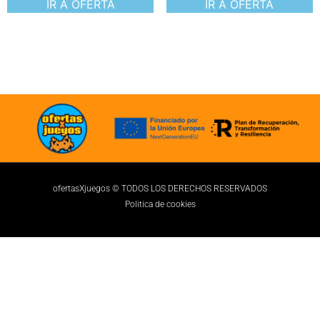
IR A OFERTA
IR A OFERTA
ofertasXjuegos © TODOS LOS DERECHOS RESERVADOS
Politica de cookies