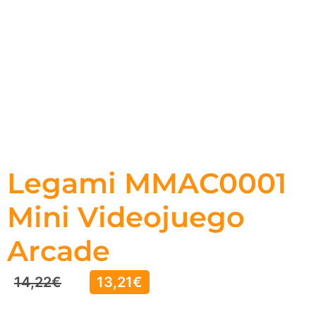
Legami MMAC0001
Mini Videojuego
Arcade
14,22
€
13,21
€