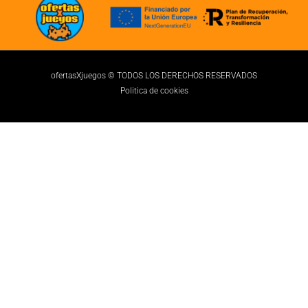
ofertasXjuegos © TODOS LOS DERECHOS RESERVADOS
Politica de cookies