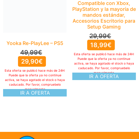
Compatible con Xbox,
PlayStation y la mayoría de
mandos estándar,
Accesorios Escritorio para
Setup Gaming
29,99
€
Yooka Re-PlayLee – PS5
18,99
€
49,99
€
Esta oferta se publicó hace más de 24H:
Puede que la oferta ya no continue
29,90
€
activa, se haya agotado el stock o haya
caducado. Por favor, compruebelo
Esta oferta se publicó hace más de 24H:
manualmente
IR A OFERTA
Puede que la oferta ya no continue
activa, se haya agotado el stock o haya
caducado. Por favor, compruebelo
manualmente
IR A OFERTA