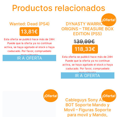
Productos relacionados
¡Oferta!
Wanted: Dead (PS4)
DYNASTY WARRIORS:
ORIGINS – TREASURE BOX
13,81
€
EDITION (PS5)
Esta oferta se publicó hace más de 24H:
139,99
€
Puede que la oferta ya no continue
activa, se haya agotado el stock o haya
118,33
€
caducado. Por favor, compruebelo
manualmente
Esta oferta se publicó hace más de 24H:
IR A OFERTA
Puede que la oferta ya no continue
activa, se haya agotado el stock o haya
caducado. Por favor, compruebelo
manualmente
IR A OFERTA
¡Oferta!
¡Oferta!
Cableguys Sony Astro
BOT Soporte Mando y
Movil – Figuras Soporte
para movil y Mando,