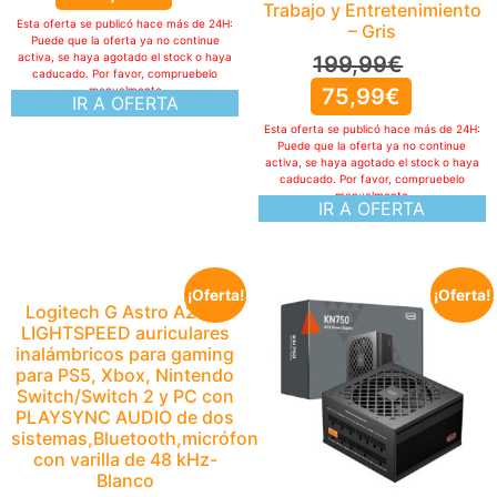
Trabajo y Entretenimiento
Esta oferta se publicó hace más de 24H:
– Gris
Puede que la oferta ya no continue
activa, se haya agotado el stock o haya
199,99
€
caducado. Por favor, compruebelo
manualmente
75,99
€
IR A OFERTA
Esta oferta se publicó hace más de 24H:
Puede que la oferta ya no continue
activa, se haya agotado el stock o haya
caducado. Por favor, compruebelo
manualmente
IR A OFERTA
¡Oferta!
¡Oferta!
Logitech G Astro A20 X
LIGHTSPEED auriculares
inalámbricos para gaming
para PS5, Xbox, Nintendo
Switch/Switch 2 y PC con
PLAYSYNC AUDIO de dos
sistemas,Bluetooth,micrófono
con varilla de 48 kHz-
Blanco