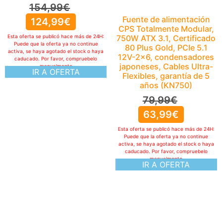
154,99
€
Fuente de alimentación
124,99
€
CPS Totalmente Modular,
750W ATX 3.1, Certificado
Esta oferta se publicó hace más de 24H:
Puede que la oferta ya no continue
80 Plus Gold, PCIe 5.1
activa, se haya agotado el stock o haya
12V-2×6, condensadores
caducado. Por favor, compruebelo
japoneses, Cables Ultra-
manualmente
IR A OFERTA
Flexibles, garantía de 5
años (KN750)
79,99
€
63,99
€
Esta oferta se publicó hace más de 24H:
Puede que la oferta ya no continue
activa, se haya agotado el stock o haya
caducado. Por favor, compruebelo
manualmente
IR A OFERTA