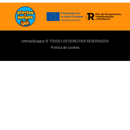
ofertasXjuegos © TODOS LOS DERECHOS RESERVADOS
Politica de cookies