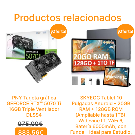
Productos relacionados
¡Oferta!
¡Oferta!
PNY Tarjeta gráfica
SKYEGG Tablet 10
GEFORCE RTX™ 5070 Ti
Pulgadas Android – 20GB
16GB Triple Ventilador
RAM + 128GB ROM
DLSS4
(Ampliable hasta 1TB),
Widevine L1, WiFi 6,
975,00
€
Batería 6000mAh, con
883,56
€
Funda – Ideal para Estudio,