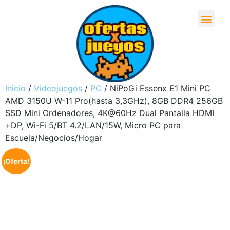
Inicio
/
Videojuegos
/
PC
/ NiPoGi Essenx E1 Mini PC
AMD 3150U W-11 Pro(hasta 3,3GHz), 8GB DDR4 256GB
SSD Mini Ordenadores, 4K@60Hz Dual Pantalla HDMI
+DP, Wi-Fi 5/BT 4.2/LAN/15W, Micro PC para
Escuela/Negocios/Hogar
¡Oferta!