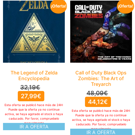
¡Oferta!
¡Oferta!
The Legend of Zelda
Call of Duty Black Ops
Encyclopedia
Zombies: The Art of
Treyarch
32,19
€
48,09
€
27,99
€
44,12
€
Esta oferta se publicó hace más de 24H:
Puede que la oferta ya no continue
Esta oferta se publicó hace más de 24H:
activa, se haya agotado el stock o haya
Puede que la oferta ya no continue
caducado. Por favor, compruebelo
activa, se haya agotado el stock o haya
manualmente
caducado. Por favor, compruebelo
IR A OFERTA
manualmente
IR A OFERTA