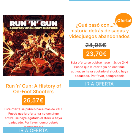
¡Oferta!
¿Qué pasó con…?: La
historia detrás de sagas y
videojuegos abandonados
24,95
€
23,70
€
Esta oferta se publicó hace más de 24H:
Puede que la oferta ya no continue
activa, se haya agotado el stock o haya
caducado. Por favor, compruebelo
manualmente
IR A OFERTA
Run ‘n’ Gun: A History of
On-Foot Shooters
26,57
€
Esta oferta se publicó hace más de 24H:
Puede que la oferta ya no continue
activa, se haya agotado el stock o haya
caducado. Por favor, compruebelo
manualmente
IR A OFERTA