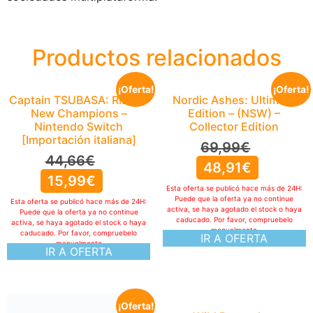
Productos relacionados
¡Oferta!
¡Oferta!
Captain TSUBASA: Rise of
Nordic Ashes: Ultimate
New Champions –
Edition – (NSW) –
Nintendo Switch
Collector Edition
[Importación italiana]
69,99
€
44,66
€
48,91
€
15,99
€
Esta oferta se publicó hace más de 24H:
Puede que la oferta ya no continue
Esta oferta se publicó hace más de 24H:
activa, se haya agotado el stock o haya
Puede que la oferta ya no continue
caducado. Por favor, compruebelo
activa, se haya agotado el stock o haya
manualmente
caducado. Por favor, compruebelo
IR A OFERTA
manualmente
IR A OFERTA
¡Oferta!