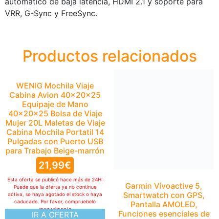
automático de baja latencia, HDMI 2.1 y soporte para
VRR, G-Sync y FreeSync.
Productos relacionados
WENIG Mochila Viaje
Cabina Avion 40x20x25
Equipaje de Mano
40x20x25 Bolsa de Viaje
Mujer 20L Maletas de Viaje
Cabina Mochila Portatil 14
Pulgadas con Puerto USB
para Trabajo Beige-marrón
21,99
€
Esta oferta se publicó hace más de 24H:
Garmin Vívoactive 5,
Puede que la oferta ya no continue
Smartwatch con GPS,
activa, se haya agotado el stock o haya
caducado. Por favor, compruebelo
Pantalla AMOLED,
manualmente
Funciones esenciales de
IR A OFERTA