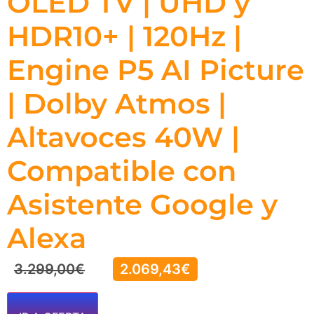
OLED TV | UHD y
HDR10+ | 120Hz |
Engine P5 AI Picture
| Dolby Atmos |
Altavoces 40W |
Compatible con
Asistente Google y
Alexa
3.299,00
€
2.069,43
€