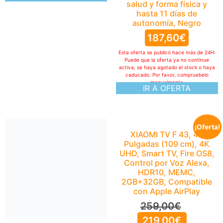
salud y forma física y
hasta 11 días de
autonomía, Negro
187,60
€
Esta oferta se publicó hace más de 24H:
Puede que la oferta ya no continue
activa, se haya agotado el stock o haya
caducado. Por favor, compruebelo
manualmente
IR A OFERTA
¡Oferta!
Hisense 65A6S – UHD 4K
XIAOMI TV F 43, 43
Smart TV 65 Pulgadas,
Pulgadas (109 cm), 4K
Escalador IA 4K, Smooth
UHD, Smart TV, Fire OS8,
Motion IA, Modo Juego
Control por Voz Alexa,
Plus, Dolby Vision,
HDR10, MEMC,
Control por Voz,
2GB+32GB, Compatible
Filmmaker Mode, Airplay
con Apple AirPlay
434,90
€
259,00
€
219,00
€
Esta oferta se publicó hace más de 24H: