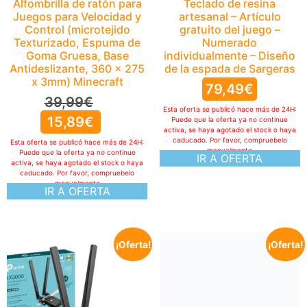
Alfombrilla de ratón para
Teclado de resina
Juegos para Velocidad y
artesanal – Artículo
Control (microtejido
gratuito del juego –
Texturizado, Espuma de
Numerado
Goma Gruesa, Base
individualmente – Diseño
Antideslizante, 360 x 275
de la espada de Sargeras
x 3mm) Minecraft
79,49
€
39,99
€
Esta oferta se publicó hace más de 24H:
15,89
€
Puede que la oferta ya no continue
activa, se haya agotado el stock o haya
caducado. Por favor, compruebelo
Esta oferta se publicó hace más de 24H:
manualmente
Puede que la oferta ya no continue
IR A OFERTA
activa, se haya agotado el stock o haya
caducado. Por favor, compruebelo
manualmente
IR A OFERTA
¡Oferta!
¡Oferta!
Logitech G Yeti GX,
micrófono dinámico RGB
con LIGHTSYNC para
Gaming, micrófono USB
para Streaming,