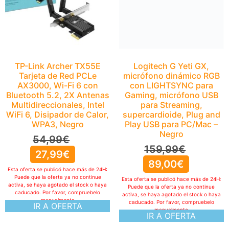
supercardioide, Plug and
Play USB para PC/Mac –
Negro
159,99
€
89,00
€
TP-Link Archer TX55E
Tarjeta de Red PCLe
Esta oferta se publicó hace más de 24H:
Puede que la oferta ya no continue
AX3000, Wi-Fi 6 con
activa, se haya agotado el stock o haya
Bluetooth 5.2, 2X Antenas
caducado. Por favor, compruebelo
Multidireccionales, Intel
manualmente
IR A OFERTA
WiFi 6, Disipador de Calor,
WPA3, Negro
54,99
€
27,99
€
Esta oferta se publicó hace más de 24H:
Puede que la oferta ya no continue
activa, se haya agotado el stock o haya
caducado. Por favor, compruebelo
manualmente
IR A OFERTA