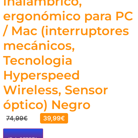
inalámbrico,
ergonómico para PC
/ Mac (interruptores
mecánicos,
Tecnologia
Hyperspeed
Wireless, Sensor
óptico) Negro
74,99
€
39,99
€