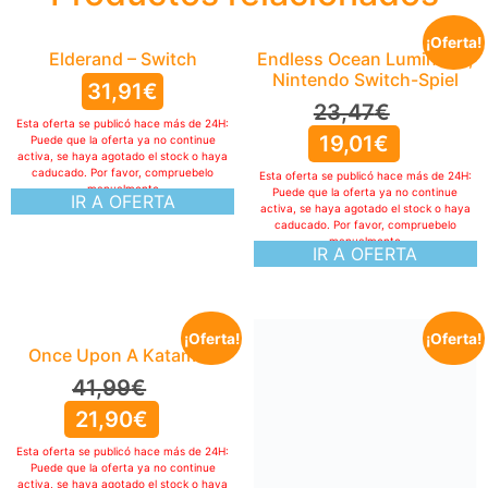
¡Oferta!
Elderand – Switch
Endless Ocean Luminous,
Nintendo Switch-Spiel
31,91
€
23,47
€
Esta oferta se publicó hace más de 24H:
19,01
€
Puede que la oferta ya no continue
activa, se haya agotado el stock o haya
caducado. Por favor, compruebelo
Esta oferta se publicó hace más de 24H:
manualmente
Puede que la oferta ya no continue
IR A OFERTA
activa, se haya agotado el stock o haya
caducado. Por favor, compruebelo
manualmente
IR A OFERTA
¡Oferta!
¡Oferta!
Once Upon A Katamari
41,99
€
21,90
€
Esta oferta se publicó hace más de 24H:
Puede que la oferta ya no continue
activa, se haya agotado el stock o haya