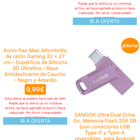
Puede que la oferta ya no continue
activa, se haya agotado el stock o haya
caducado. Por favor, compruebelo
manualmente
IR A OFERTA
¡Oferta!
Konix Pac-Man Alfombrilla
de ratón Gaming 32 x 27
cm – Superficie de Silicona
3D Ultrafina – Base
Antideslizante de Caucho
– Negro y Amarillo
9,99
€
Esta oferta se publicó hace más de 24H:
Puede que la oferta ya no continue
activa, se haya agotado el stock o haya
caducado. Por favor, compruebelo
SANDISK Ultra Dual Drive
manualmente
Go, Memoria Flash 256 GB
IR A OFERTA
(con conectores USB
Type-C y Type-A
reversibles, para Android