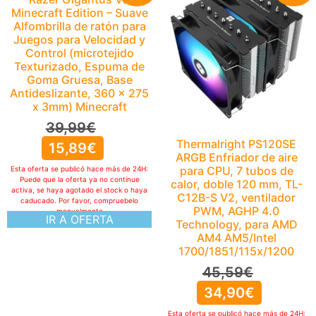
Minecraft Edition – Suave
Alfombrilla de ratón para
Juegos para Velocidad y
Control (microtejido
Texturizado, Espuma de
Goma Gruesa, Base
Antideslizante, 360 x 275
x 3mm) Minecraft
39,99
€
Thermalright PS120SE
15,89
€
ARGB Enfriador de aire
para CPU, 7 tubos de
Esta oferta se publicó hace más de 24H:
Puede que la oferta ya no continue
calor, doble 120 mm, TL-
activa, se haya agotado el stock o haya
C12B-S V2, ventilador
caducado. Por favor, compruebelo
PWM, AGHP 4.0
manualmente
IR A OFERTA
Technology, para AMD
AM4 AM5/Intel
1700/1851/115x/1200
45,59
€
34,90
€
Esta oferta se publicó hace más de 24H: