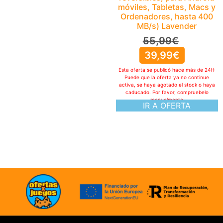
móviles, Tabletas, Macs y
Ordenadores, hasta 400
MB/s) Lavender
55,99
€
39,99
€
Esta oferta se publicó hace más de 24H:
Puede que la oferta ya no continue
activa, se haya agotado el stock o haya
caducado. Por favor, compruebelo
manualmente
IR A OFERTA