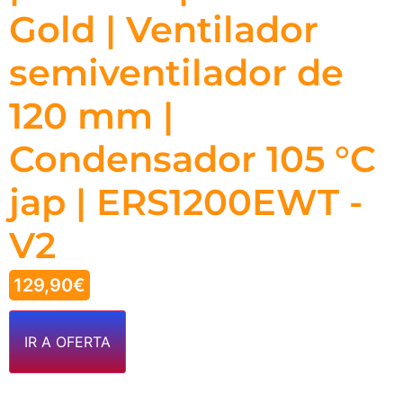
Gold | Ventilador
semiventilador de
120 mm |
Condensador 105 °C
jap | ERS1200EWT -
V2
129,90
€
IR A OFERTA