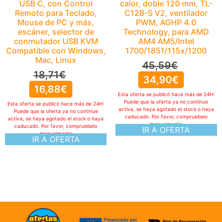
USB C, con Control
calor, doble 120 mm, TL-
Remoto para Teclado,
C12B-S V2, ventilador
Mouse de PC y más,
PWM, AGHP 4.0
escáner, selector de
Technology, para AMD
conmutador USB KVM
AM4 AM5/Intel
Compatible con Windows,
1700/1851/115x/1200
Mac, Linux
45,59
€
18,71
€
34,90
€
16,88
€
Esta oferta se publicó hace más de 24H:
Puede que la oferta ya no continue
Esta oferta se publicó hace más de 24H:
activa, se haya agotado el stock o haya
Puede que la oferta ya no continue
caducado. Por favor, compruebelo
activa, se haya agotado el stock o haya
manualmente
caducado. Por favor, compruebelo
IR A OFERTA
manualmente
IR A OFERTA