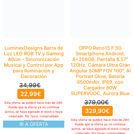
Musical y Control por App
para Iluminación y
Decoración
34,99
€
22,99
€
Esta oferta se publicó hace más de 24H:
Puede que la oferta ya no continue
OPPO Reno15 F 5G
activa, se haya agotado el stock o haya
Smartphone Android,
caducado. Por favor, compruebelo
8+256GB, Pantalla 6.57″
manualmente
IR A OFERTA
120Hz, Cámara Ultra Gran
Angular 50MP FOV 100°, AI
Portrait Glow, Batería
6500mAh, IP69, con
Cargador 80W
SUPERVOOC, Aurora Blue
379,00
€
329,90
€
Esta oferta se publicó hace más de 24H:
Puede que la oferta ya no continue
activa, se haya agotado el stock o haya
caducado. Por favor, compruebelo