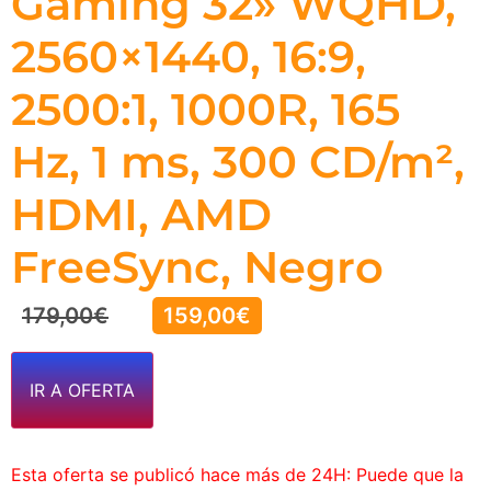
Gaming 32» WQHD,
2560×1440, 16:9,
2500:1, 1000R, 165
Hz, 1 ms, 300 CD/m²,
HDMI, AMD
FreeSync, Negro
179,00
€
159,00
€
IR A OFERTA
Esta oferta se publicó hace más de 24H: Puede que la