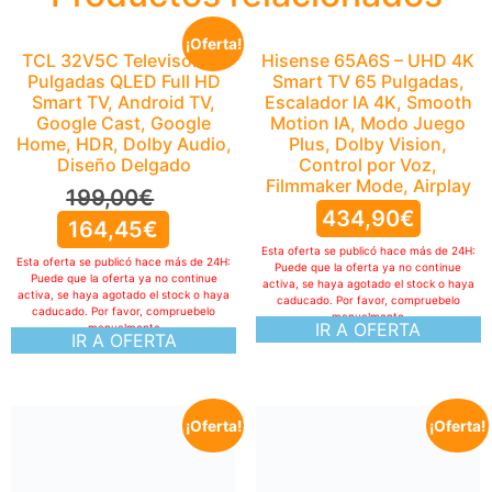
¡Oferta!
TCL 32V5C Televisor 32
Hisense 65A6S – UHD 4K
Pulgadas QLED Full HD
Smart TV 65 Pulgadas,
Smart TV, Android TV,
Escalador IA 4K, Smooth
Google Cast, Google
Motion IA, Modo Juego
Home, HDR, Dolby Audio,
Plus, Dolby Vision,
Diseño Delgado
Control por Voz,
Filmmaker Mode, Airplay
199,00
€
434,90
€
164,45
€
Esta oferta se publicó hace más de 24H:
Esta oferta se publicó hace más de 24H:
Puede que la oferta ya no continue
Puede que la oferta ya no continue
activa, se haya agotado el stock o haya
activa, se haya agotado el stock o haya
caducado. Por favor, compruebelo
caducado. Por favor, compruebelo
manualmente
IR A OFERTA
manualmente
IR A OFERTA
¡Oferta!
¡Oferta!
LuminexDesigns Barra de
Luz LED RGB TV y Gaming
40cm – Sincronización