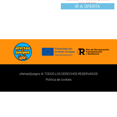
manualmente
IR A OFERTA
ofertasXjuegos © TODOS LOS DERECHOS RESERVADOS
Politica de cookies